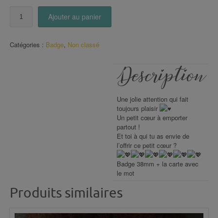
quantité
Ajouter au panier
de
Carte
Badge
Catégories :
Badge
,
Non classé
coeur
(2)
Description
Une jolie attention qui fait
toujours plaisir
Un petit cœur à emporter
partout !
Et toi à qui tu as envie de
l’offrir ce petit cœur ?
Badge 38mm + la carte avec
le mot
Produits similaires