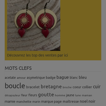
Découvrez les top des ventes
par ici
MOTS CLEFS
bague
bleu
badge
acetate
asymetrique
blanc
amour
boucle
bretagne
cuir
collier
bracelet
coeur
broche
goutte
fleurs
jaune
fleur
homme
maman
décapsuleur
lune
noel
noir
mamie
marque page
maîtresse
manchette
marin