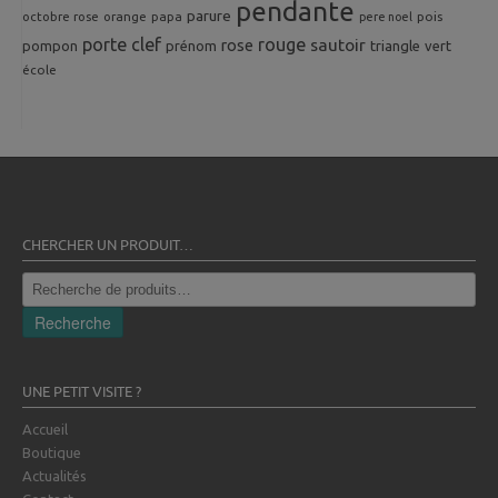
pendante
parure
octobre rose
orange
pois
papa
pere noel
porte clef
rouge
rose
sautoir
pompon
prénom
triangle
vert
école
CHERCHER UN PRODUIT…
Recherche
pour :
Recherche
UNE PETIT VISITE ?
Accueil
Boutique
Actualités