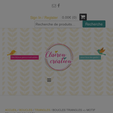
modal-check
0.00€ (0)
Sign In / Register
Recherche
Recherche
pour :
MENU
ACCUEIL
/
BOUCLES
/
TRIANGLES
/ BOUCLES TRIANGLES => MOTIF