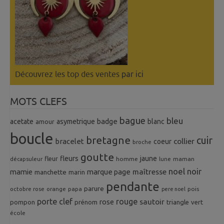
Découvrez les top des ventes
par ici
MOTS CLEFS
bague
bleu
badge
acetate
asymetrique
blanc
amour
boucle
bretagne
cuir
collier
bracelet
coeur
broche
goutte
fleurs
jaune
fleur
homme
maman
décapsuleur
lune
noel
noir
mamie
marque page
maîtresse
manchette
marin
pendante
parure
octobre rose
orange
pois
papa
pere noel
porte clef
rouge
rose
sautoir
pompon
prénom
triangle
vert
école