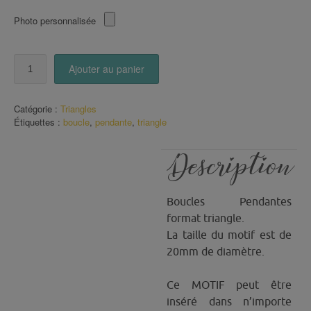
Photo personnalisée
quantité
Ajouter au panier
de
Boucles
triangles
Catégorie :
Triangles
=>
Étiquettes :
boucle
,
pendante
,
triangle
motif
triangles
colorés
Description
Boucles Pendantes
format triangle.
La taille du motif est de
20mm de diamètre.
Ce MOTIF peut être
inséré dans n’importe