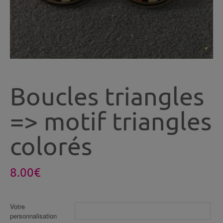
Boucles triangles
=> motif triangles
colorés
8.00
€
Votre
personnalisation