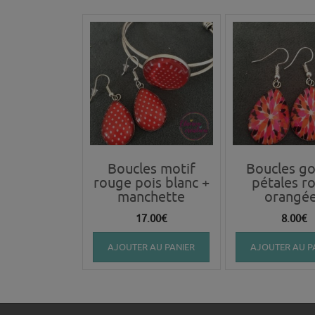
Boucles motif
Boucles go
rouge pois blanc +
pétales r
manchette
orangé
17.00
€
8.00
€
AJOUTER AU PANIER
AJOUTER AU P