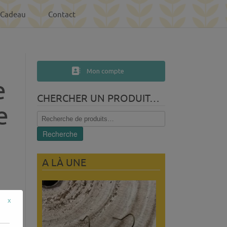
-Cadeau
Contact
Mon compte
e
CHERCHER UN PRODUIT…
e
Recherche
pour :
Recherche
A LÀ UNE
x