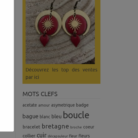
ngle
Découvrez les top des ventes
par ici
MOTS CLEFS
badge
acetate
asymetrique
amour
uel
boucle
s.
bague
bleu
blanc
bretagne
bracelet
coeur
broche
cuir
collier
fleurs
fleur
décapsuleur