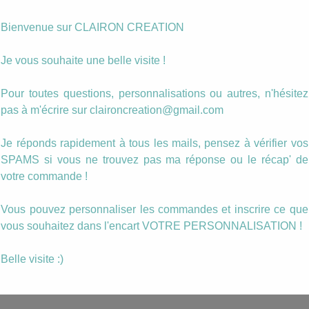
Photo personnalisée
Bienvenue sur CLAIRON CREATION
quantité
Ajouter au panier
Je vous souhaite une belle visite !
de
Boucles
triangle
Pour toutes questions, personnalisations ou autres, n'hésitez
Catégorie :
Triangles
parapluie
Étiquettes :
automne
,
boucle
,
parapluie
,
pendante
,
pluie
,
tria
pas à m'écrire sur claironcreation@gmail.com
contre
la
pluie
Description
Je réponds rapidement à tous les mails, pensez à vérifier vos
SPAMS si vous ne trouvez pas ma réponse ou le récap' de
votre commande !
Boucles Pendantes format triangle.
La taille du motif est de 20mm de diamètre.
Vous pouvez personnaliser les commandes et inscrire ce que
vous souhaitez dans l'encart VOTRE PERSONNALISATION !
Ce MOTIF peut être inséré dans n’importe q
type de bijoux ou dans un autre format de boucle
Belle visite :)