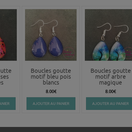
utte
Boucles goutte
Boucles goutte
oses
motif bleu pois
motif arbre
es
blancs
magique
8.00
€
8.00
€
ANIER
AJOUTER AU PANIER
AJOUTER AU PANIER