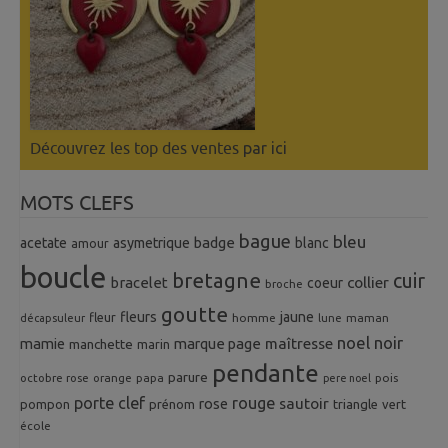
Découvrez les top des ventes
par ici
MOTS CLEFS
bague
bleu
badge
acetate
asymetrique
blanc
amour
boucle
bretagne
cuir
collier
bracelet
coeur
broche
goutte
fleurs
jaune
fleur
homme
maman
décapsuleur
lune
noel
noir
mamie
marque page
maîtresse
manchette
marin
pendante
parure
octobre rose
orange
pois
papa
pere noel
porte clef
rouge
rose
sautoir
pompon
prénom
triangle
vert
école