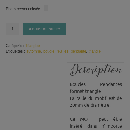
Photo personnalisée
quantité
Ajouter au panier
de
Boucles
triangle
Catégorie :
Triangles
Motif
Étiquettes :
automne
,
boucle
,
feuilles
,
pendante
,
triangle
Feuilles
Automne
Description
Boucles Pendantes
format triangle.
La taille du motif est de
20mm de diamètre.
Ce MOTIF peut être
inséré dans n’importe