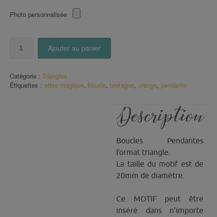
Photo personnalisée
quantité
Ajouter au panier
de
Boucles
triangle
Catégorie :
Triangles
Arbre
Étiquettes :
arbre magique
,
boucle
,
bretagne
,
orange
,
pendante
Magique
et
petit
Description
chat
Boucles Pendantes
format triangle.
La taille du motif est de
20mm de diamètre.
Ce MOTIF peut être
inséré dans n’importe