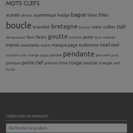
MOTS CLEFS
bague
bleu
badge
acetate
asymetrique
blanc
amour
boucle
bretagne
cuir
collier
bracelet
coeur
broche
goutte
fleurs
jaune
fleur
homme
maman
décapsuleur
lune
noel
noir
mamie
marque page
maîtresse
manchette
marin
pendante
parure
octobre rose
orange
pois
papa
pere noel
porte clef
rouge
rose
sautoir
pompon
prénom
triangle
vert
école
CHERCHER UN PRODUIT…
Recherche
pour :