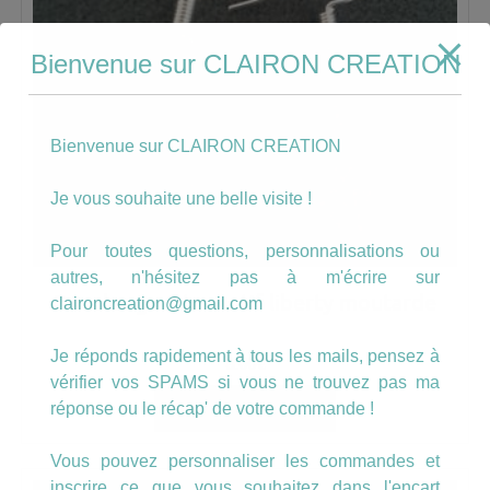
Bienvenue sur CLAIRON CREATION
Bienvenue sur CLAIRON CREATION
Je vous souhaite une belle visite !
Pour toutes questions, personnalisations ou
autres, n'hésitez pas à m'écrire sur
Boucles goutte motif liberty moutarde
claironcreation@gmail.com
Je réponds rapidement à tous les mails, pensez à
8.00
€
vérifier vos SPAMS si vous ne trouvez pas ma
réponse ou le récap' de votre commande !
AJOUTER AU PANIER
Vous pouvez personnaliser les commandes et
inscrire ce que vous souhaitez dans l'encart