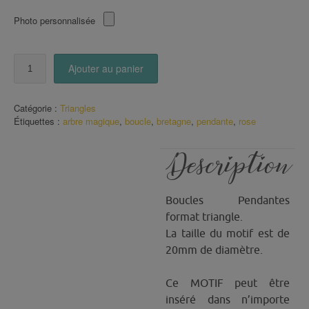
Photo personnalisée
quantité
Ajouter au panier
de
Boucles
triangle
Catégorie :
Triangles
Arbre
Étiquettes :
arbre magique
,
boucle
,
bretagne
,
pendante
,
rose
Magique
Rose
Description
Boucles Pendantes
format triangle.
La taille du motif est de
20mm de diamètre.
Ce MOTIF peut être
inséré dans n’importe