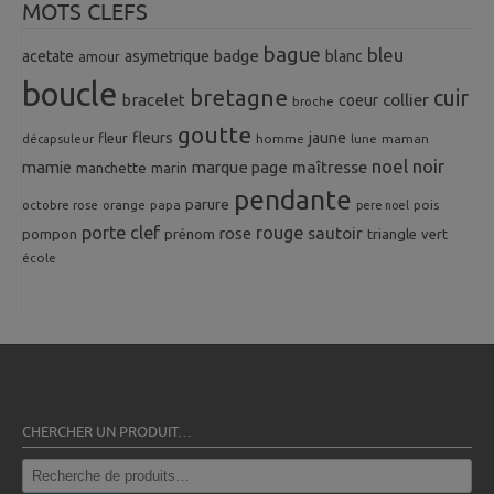
MOTS CLEFS
bague
bleu
badge
acetate
asymetrique
blanc
amour
boucle
bretagne
cuir
collier
bracelet
coeur
broche
goutte
fleurs
jaune
fleur
homme
maman
décapsuleur
lune
noel
noir
mamie
marque page
maîtresse
manchette
marin
pendante
parure
octobre rose
orange
pois
papa
pere noel
porte clef
rouge
rose
sautoir
pompon
prénom
triangle
vert
école
CHERCHER UN PRODUIT…
Recherche
pour :