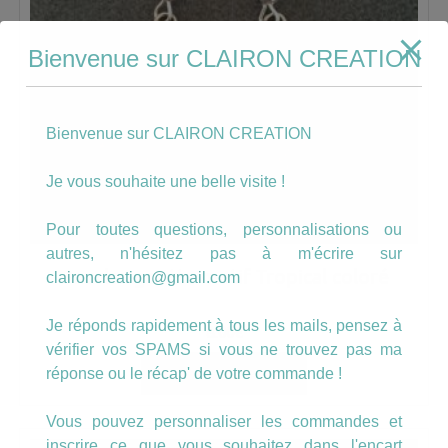
Bienvenue sur CLAIRON CREATION
Bienvenue sur CLAIRON CREATION
Je vous souhaite une belle visite !
Pour toutes questions, personnalisations ou
autres, n'hésitez pas à m'écrire sur
Boucles goutte motif Tropical coloré
claironcreation@gmail.com
Je réponds rapidement à tous les mails, pensez à
8.00
€
vérifier vos SPAMS si vous ne trouvez pas ma
réponse ou le récap' de votre commande !
AJOUTER AU PANIER
Vous pouvez personnaliser les commandes et
inscrire ce que vous souhaitez dans l'encart