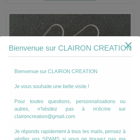
Bienvenue sur CLAIRON CREATION
Bienvenue sur CLAIRON CREATION
Je vous souhaite une belle visite !
Pour toutes questions, personnalisations ou
autres, n'hésitez pas à m'écrire sur
claironcreation@gmail.com
Je réponds rapidement à tous les mails, pensez à
vérifier vos SPAMS si vous ne trouvez pas ma