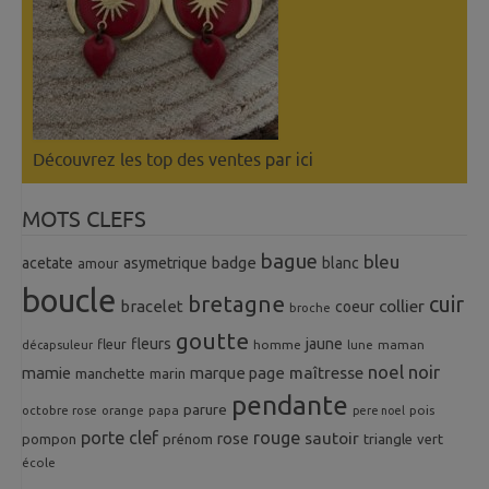
Découvrez les top des ventes
par ici
MOTS CLEFS
bague
bleu
badge
acetate
asymetrique
blanc
amour
boucle
bretagne
cuir
collier
bracelet
coeur
broche
goutte
fleurs
jaune
fleur
homme
maman
décapsuleur
lune
noel
noir
mamie
marque page
maîtresse
manchette
marin
pendante
parure
octobre rose
orange
pois
papa
pere noel
porte clef
rouge
rose
sautoir
pompon
prénom
triangle
vert
école