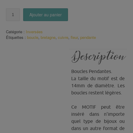
quantité
Ajouter au panier
de
Boucles
Fleurs
Catégorie :
Inversées
en
Étiquettes :
boucle
,
bretagne
,
cuivre
,
fleur
,
pendante
couleur
Description
Boucles Pendantes.
La taille du motif est de
14mm de diamètre. Les
boucles restent légères.
Ce MOTIF peut être
inséré dans n’importe
quel type de bijoux ou
dans un autre format de