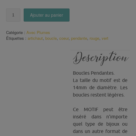
quantité
Ajouter au panier
de
Boucles
Cœur
Catégorie :
Avec Plumes
d'artichaut
Étiquettes :
artichaut
,
boucle
,
coeur
,
pendante
,
rouge
,
vert
Description
Boucles Pendantes.
La taille du motif est de
14mm de diamètre. Les
boucles restent légères.
Ce MOTIF peut être
inséré dans n’importe
quel type de bijoux ou
dans un autre format de