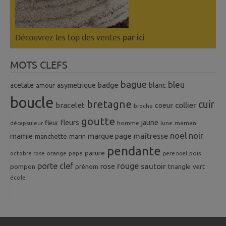
Découvrez les top des ventes
par ici
MOTS CLEFS
bague
bleu
badge
acetate
asymetrique
blanc
amour
boucle
bretagne
cuir
collier
bracelet
coeur
broche
goutte
fleurs
jaune
fleur
homme
maman
décapsuleur
lune
noel
noir
mamie
marque page
maîtresse
manchette
marin
pendante
parure
octobre rose
orange
pois
papa
pere noel
porte clef
rouge
rose
sautoir
pompon
prénom
triangle
vert
école