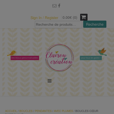
modal-check
0.00€ (0)
Sign In / Register
Recherche
Recherche
pour :
MENU
ACCUEIL
/
BOUCLES
/
PENDANTES
/
AVEC PLUMES
/ BOUCLES CŒUR