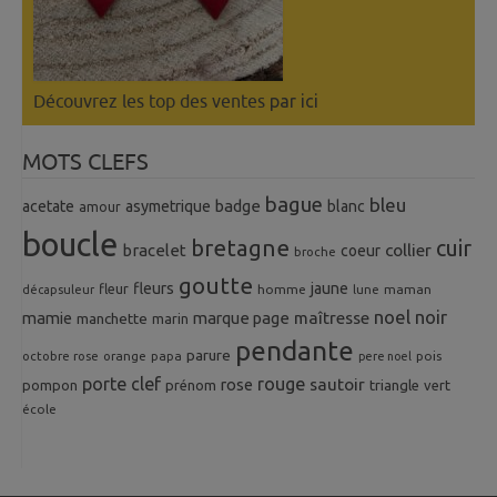
Découvrez les top des ventes
par ici
MOTS CLEFS
bague
bleu
badge
acetate
asymetrique
blanc
amour
boucle
bretagne
cuir
collier
bracelet
coeur
broche
goutte
fleurs
jaune
fleur
homme
maman
décapsuleur
lune
noel
noir
mamie
marque page
maîtresse
manchette
marin
pendante
parure
octobre rose
orange
pois
papa
pere noel
porte clef
rouge
rose
sautoir
pompon
prénom
triangle
vert
école