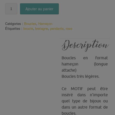
quantité
Ajouter au panier
de
Boucles
hameçon
Catégories :
Boucles
,
Hameçon
motif
Étiquettes :
boucle
,
bretagne
,
pendante
,
rose
rose
Description
Boucles en format
hameçon (longue
attache)
Boucles très légères.
Ce MOTIF peut être
inséré dans n’importe
quel type de bijoux ou
dans un autre format de
boucles.