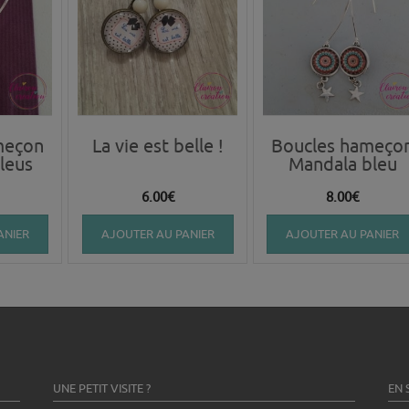
meçon
La vie est belle !
Boucles hameço
bleus
Mandala bleu
6.00
€
8.00
€
ANIER
AJOUTER AU PANIER
AJOUTER AU PANIER
UNE PETIT VISITE ?
EN 