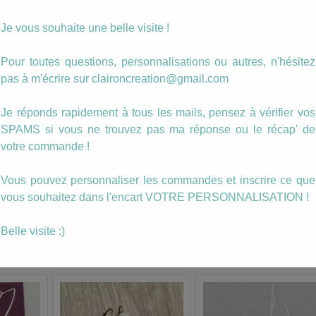
Votre
personnalisation
Je vous souhaite une belle visite !
Photo personnalisée
Pour toutes questions, personnalisations ou autres, n'hésitez
pas à m'écrire sur claironcreation@gmail.com
quantité
Ajouter au panier
de
Boucles
Je réponds rapidement à tous les mails, pensez à vérifier vos
hameçon
SPAMS si vous ne trouvez pas ma réponse ou le récap' de
Catégories :
Boucles
,
Hameçon
ache)
Losange
votre commande !
Étiquettes :
boucle
,
bretagne
,
noir
,
noir et or
,
pendante
Noir
et
Or
Vous pouvez personnaliser les commandes et inscrire ce que
mporte quel
vous souhaitez dans l'encart VOTRE PERSONNALISATION !
de boucles.
Belle visite :)