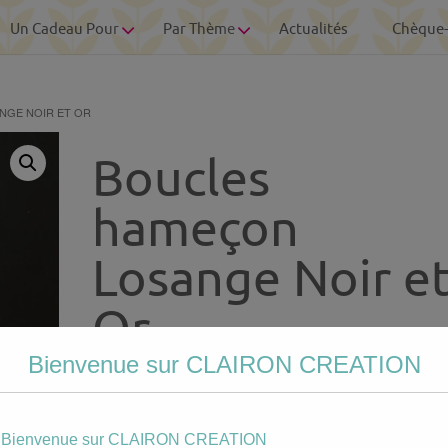
Un Cadeau Pour
Par Thème
Actualités
Chèque
NGE NOIR ET OR
Boucles
hameçon
Losange Noir e
Or
Bienvenue sur CLAIRON CREATION
8.00
€
Bienvenue sur CLAIRON CREATION