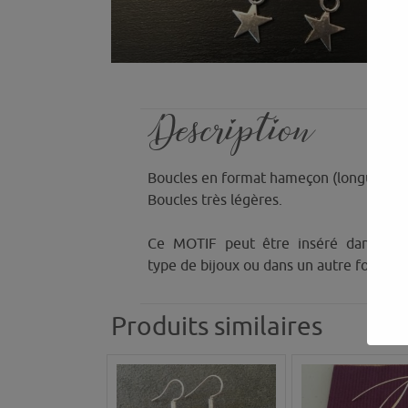
Description
Boucles en format hameçon (longue att
Boucles très légères.
Ce MOTIF peut être inséré dans n’i
type de bijoux ou dans un autre format 
Produits similaires