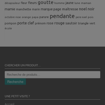
goutte
fleurs
jaune
fleur
homme
maman
décapsuleur
lune
noel
noir
mamie
marque page
maîtresse
manchette
marin
pendante
parure
octobre rose
orange
pois
papa
pere noel
porte clef
rouge
rose
sautoir
pompon
prénom
triangle
vert
école
CHERCHER UN PRODUIT…
Recherche
pour :
Recherche
UNE PETIT VISITE ?
Accueil