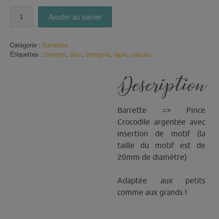
quantité
Ajouter au panier
de
Barrette
Petit
Catégorie :
Barrettes
Lapin
Étiquettes :
barrette
,
bleu
,
bretagne
,
lapin
,
pâques
Description
Barrette => Pince
Crocodile argentée avec
insertion de motif (la
taille du motif est de
20mm de diamètre)
Adaptée aux petits
comme aux grands !