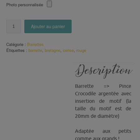
Photo personnalisée
quantité
Ajouter au panier
de
Barrette
Motif
Catégorie :
Barrettes
Cerise
Étiquettes :
barrette
,
bretagne
,
cerise
,
rouge
sur
fond
rayé
Description
Barrette => Pince
Crocodile argentée avec
insertion de motif (la
taille du motif est de
20mm de diamètre)
Adaptée aux petits
comme aux grands !