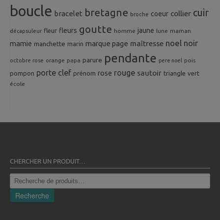
boucle
bretagne
cuir
collier
bracelet
coeur
broche
goutte
fleurs
jaune
fleur
homme
maman
décapsuleur
lune
noel
noir
mamie
marque page
maîtresse
manchette
marin
pendante
parure
octobre rose
orange
pois
papa
pere noel
porte clef
rouge
rose
sautoir
pompon
prénom
triangle
vert
école
CHERCHER UN PRODUIT…
Recherche
pour :
Recherche