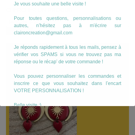
Je vous souhaite une belle visite !
CHERCHER UN PRODUIT…
Pour toutes questions, personnalisations ou
Recherche
autres, n'hésitez pas à m'écrire sur
pour :
Recherche
claironcreation@gmail.com
Je réponds rapidement à tous les mails, pensez à
A LÀ UNE
vérifier vos SPAMS si vous ne trouvez pas ma
réponse ou le récap' de votre commande !
Vous pouvez personnaliser les commandes et
inscrire ce que vous souhaitez dans l'encart
VOTRE PERSONNALISATION !
Belle visite :)