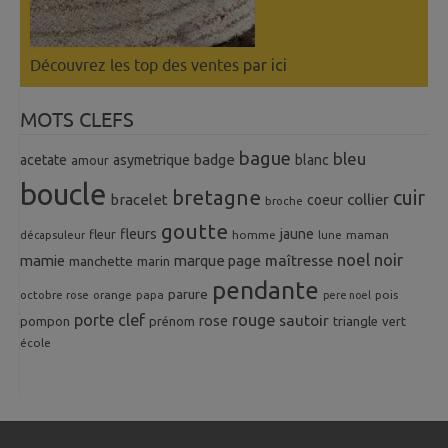
Découvrez les top des ventes
par ici
MOTS CLEFS
bague
bleu
badge
acetate
asymetrique
blanc
amour
boucle
bretagne
cuir
collier
bracelet
coeur
broche
goutte
fleurs
jaune
fleur
homme
maman
décapsuleur
lune
noel
noir
mamie
marque page
maîtresse
manchette
marin
pendante
parure
octobre rose
orange
pois
papa
pere noel
porte clef
rouge
rose
sautoir
pompon
prénom
triangle
vert
école