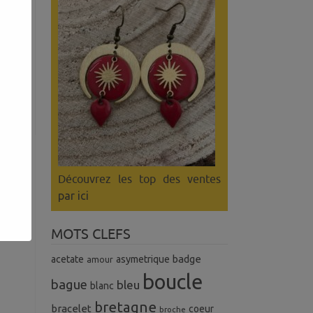
Découvrez les top des ventes
par ici
MOTS CLEFS
badge
acetate
asymetrique
amour
boucle
bague
bleu
blanc
bretagne
bracelet
coeur
broche