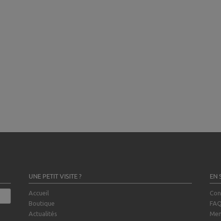
UNE PETIT VISITE ?
EN 
Accueil
Con
Boutique
FA
Actualités
Men