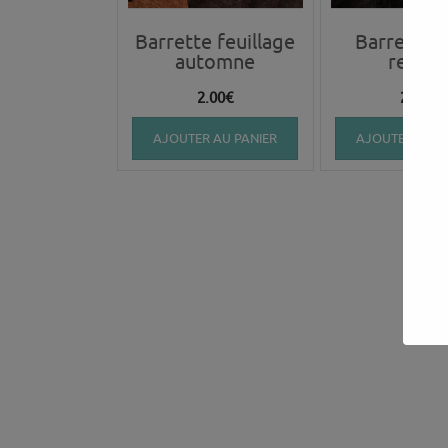
Barrette feuillage
Barrette p
automne
renar
2.00
€
2.00
€
AJOUTER AU PANIER
AJOUTER AU P