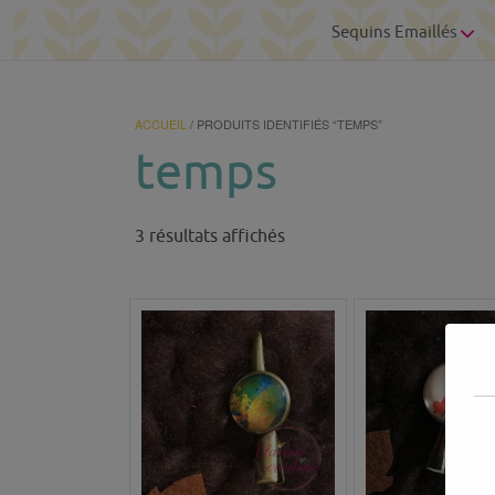
Sequins Emaillés
ACCUEIL
/ PRODUITS IDENTIFIÉS “TEMPS”
temps
Trié
3 résultats affichés
du
plus
récent
au
plus
ancien