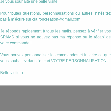
Je vous souhaite une belle visite !
etit
Barrette Temps
Pour toutes questions, personnalisations ou autres, n'hésitez
d
d’Automne
pas à m'écrire sur claironcreation@gmail.com
2.00
€
Je réponds rapidement à tous les mails, pensez à vérifier vos
ANIER
AJOUTER AU PANIER
SPAMS si vous ne trouvez pas ma réponse ou le récap' de
votre commande !
Vous pouvez personnaliser les commandes et inscrire ce que
vous souhaitez dans l'encart VOTRE PERSONNALISATION !
Belle visite :)