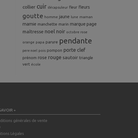
cuir
collier
fleurs
fleur
décapsuleur
goutte
jaune
homme
maman
lune
mamie
marque page
manchette
marin
noel
noir
maîtresse
octobre rose
pendante
parure
orange
papa
porte clef
pompon
pois
pere noel
rouge
rose
sautoir
prénom
triangle
vert
école
SAVOIR +
ditions générales de vente
Q
tions Légales