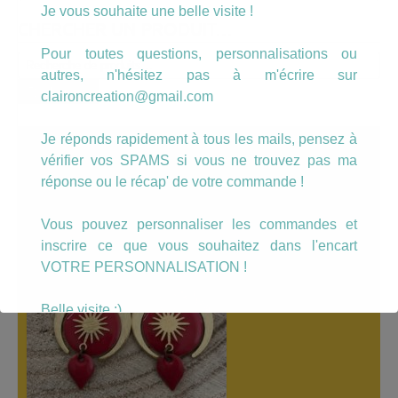
Je vous souhaite une belle visite !
CHERCHER UN PRODUIT…
Pour toutes questions, personnalisations ou
Recherche
autres, n'hésitez pas à m'écrire sur
pour :
Recherche
claironcreation@gmail.com
Je réponds rapidement à tous les mails, pensez à
A LÀ UNE
vérifier vos SPAMS si vous ne trouvez pas ma
réponse ou le récap' de votre commande !
Vous pouvez personnaliser les commandes et
inscrire ce que vous souhaitez dans l'encart
VOTRE PERSONNALISATION !
Belle visite :)