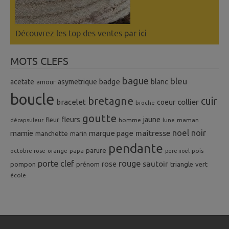
Découvrez les top des ventes
par ici
MOTS CLEFS
bague
bleu
badge
acetate
asymetrique
blanc
amour
boucle
bretagne
cuir
collier
bracelet
coeur
broche
goutte
fleurs
jaune
fleur
homme
maman
décapsuleur
lune
noel
noir
mamie
marque page
maîtresse
manchette
marin
pendante
parure
octobre rose
orange
pois
papa
pere noel
porte clef
rouge
rose
sautoir
pompon
prénom
triangle
vert
école