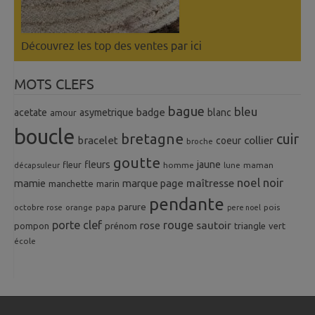
Découvrez les top des ventes
par ici
MOTS CLEFS
bague
bleu
badge
acetate
asymetrique
blanc
amour
boucle
bretagne
cuir
collier
bracelet
coeur
broche
goutte
fleurs
jaune
fleur
homme
maman
décapsuleur
lune
noel
noir
mamie
marque page
maîtresse
manchette
marin
pendante
parure
octobre rose
orange
pois
papa
pere noel
porte clef
rouge
rose
sautoir
pompon
prénom
triangle
vert
école