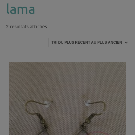
lama
Trié
2 résultats affichés
du
plus
récent
au
plus
ancien