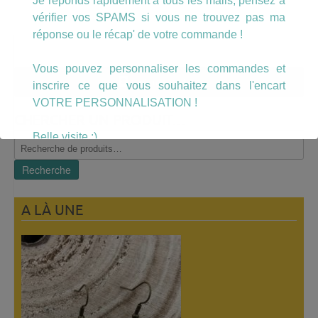
Je réponds rapidement à tous les mails, pensez à
vérifier vos SPAMS si vous ne trouvez pas ma
réponse ou le récap' de votre commande !
Vous pouvez personnaliser les commandes et
Mon compte
inscrire ce que vous souhaitez dans l'encart
VOTRE PERSONNALISATION !
CHERCHER UN PRODUIT…
Belle visite :)
Recherche
pour :
Recherche
A LÀ UNE