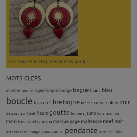
Découvrez les top des ventes
par ici
MOTS CLEFS
bague
bleu
badge
acetate
asymetrique
blanc
amour
boucle
bretagne
cuir
collier
bracelet
coeur
broche
goutte
fleurs
jaune
fleur
homme
maman
décapsuleur
lune
noel
noir
mamie
marque page
maîtresse
manchette
marin
pendante
parure
octobre rose
orange
pois
papa
pere noel