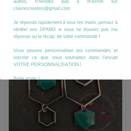
autres, n'hésitez pas à m'écrire sur
AJOUTER AU PANIER
claironcreation@gmail.com
Je réponds rapidement à tous les mails, pensez à
vérifier vos SPAMS si vous ne trouvez pas ma
réponse ou le récap' de votre commande !
Vous pouvez personnaliser les commandes et
inscrire ce que vous souhaitez dans l'encart
VOTRE PERSONNALISATION !
Belle visite :)