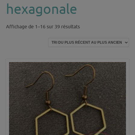
hexagonale
Trié
Affichage de 1–16 sur 39 résultats
du
plus
récent
au
plus
ancien