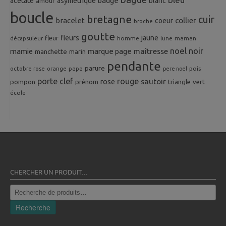
badge
acetate
asymetrique
blanc
amour
boucle
bretagne
cuir
collier
bracelet
coeur
broche
goutte
fleurs
jaune
fleur
homme
maman
décapsuleur
lune
noel
noir
mamie
marque page
maîtresse
manchette
marin
pendante
parure
octobre rose
orange
pois
papa
pere noel
porte clef
rouge
rose
sautoir
pompon
prénom
triangle
vert
école
CHERCHER UN PRODUIT…
Recherche
pour :
Recherche