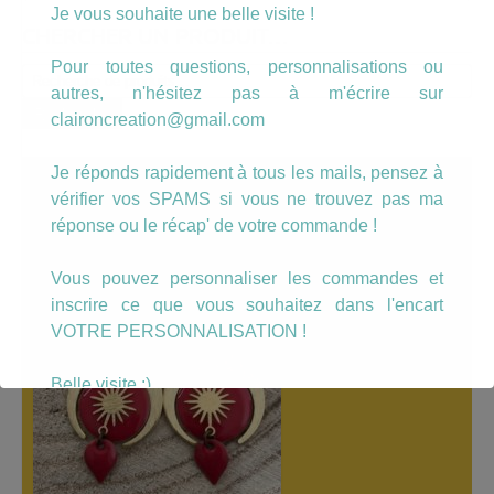
Je vous souhaite une belle visite !
CHERCHER UN PRODUIT…
Pour toutes questions, personnalisations ou
Recherche
autres, n'hésitez pas à m'écrire sur
pour :
Recherche
claironcreation@gmail.com
Je réponds rapidement à tous les mails, pensez à
A LÀ UNE
vérifier vos SPAMS si vous ne trouvez pas ma
réponse ou le récap' de votre commande !
Vous pouvez personnaliser les commandes et
inscrire ce que vous souhaitez dans l'encart
VOTRE PERSONNALISATION !
Belle visite :)