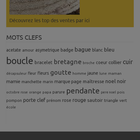
Découvrez les top des ventes
par ici
MOTS CLEFS
bague
bleu
badge
acetate
asymetrique
blanc
amour
boucle
bretagne
cuir
collier
bracelet
coeur
broche
goutte
fleurs
jaune
fleur
homme
maman
décapsuleur
lune
noel
noir
mamie
marque page
maîtresse
manchette
marin
pendante
parure
octobre rose
orange
pois
papa
pere noel
porte clef
rouge
rose
sautoir
pompon
prénom
triangle
vert
école