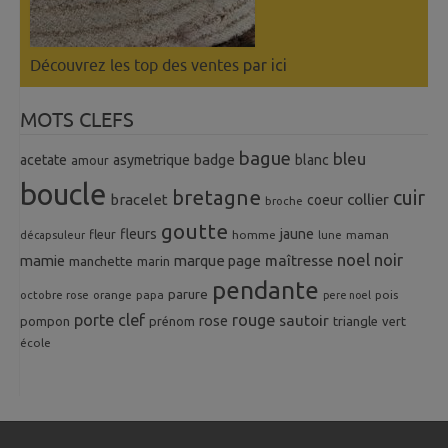
Découvrez les top des ventes
par ici
MOTS CLEFS
bague
bleu
badge
acetate
asymetrique
blanc
amour
boucle
bretagne
cuir
collier
bracelet
coeur
broche
goutte
fleurs
jaune
fleur
homme
maman
décapsuleur
lune
noel
noir
mamie
marque page
maîtresse
manchette
marin
pendante
parure
octobre rose
orange
pois
papa
pere noel
porte clef
rouge
rose
sautoir
pompon
prénom
triangle
vert
école