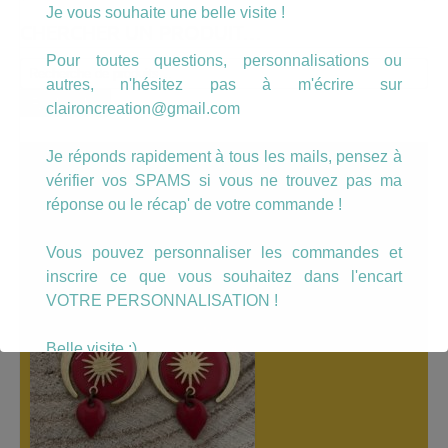
Je vous souhaite une belle visite !
CHERCHER UN PRODUIT…
Pour toutes questions, personnalisations ou
Recherche
autres, n'hésitez pas à m'écrire sur
pour :
Recherche
claironcreation@gmail.com
Je réponds rapidement à tous les mails, pensez à
A LÀ UNE
vérifier vos SPAMS si vous ne trouvez pas ma
réponse ou le récap' de votre commande !
Vous pouvez personnaliser les commandes et
inscrire ce que vous souhaitez dans l'encart
VOTRE PERSONNALISATION !
Belle visite :)