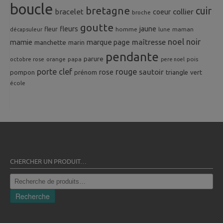
boucle
bretagne
cuir
collier
bracelet
coeur
broche
goutte
fleurs
jaune
fleur
homme
maman
décapsuleur
lune
noel
noir
mamie
marque page
maîtresse
manchette
marin
pendante
parure
octobre rose
orange
pois
papa
pere noel
porte clef
rouge
rose
sautoir
pompon
prénom
triangle
vert
école
CHERCHER UN PRODUIT…
Recherche
pour :
Recherche