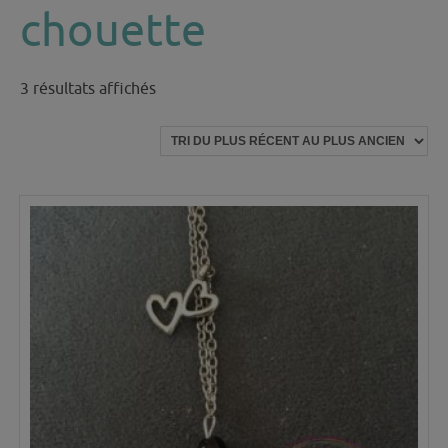
chouette
Trié
3 résultats affichés
du
plus
récent
au
plus
ancien