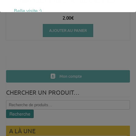
Barrette Petite chouette à lunettes
Belle visite :)
2.00
€
AJOUTER AU PANIER
Mon compte
CHERCHER UN PRODUIT…
Recherche
pour :
Recherche
A LÀ UNE