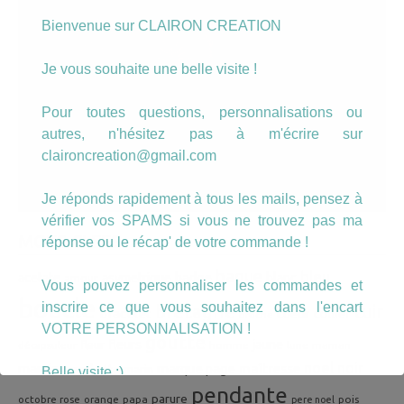
Bienvenue sur CLAIRON CREATION
Je vous souhaite une belle visite !
Pour toutes questions, personnalisations ou
autres, n'hésitez pas à m'écrire sur
claironcreation@gmail.com
Découvrez les top des ventes
par ici
Je réponds rapidement à tous les mails, pensez à
vérifier vos SPAMS si vous ne trouvez pas ma
MOTS CLEFS
réponse ou le récap' de votre commande !
bague
bleu
badge
acetate
asymetrique
blanc
amour
Vous pouvez personnaliser les commandes et
boucle
inscrire ce que vous souhaitez dans l'encart
bretagne
cuir
collier
bracelet
coeur
broche
VOTRE PERSONNALISATION !
goutte
fleurs
jaune
fleur
homme
maman
décapsuleur
lune
noel
noir
mamie
marque page
maîtresse
manchette
marin
Belle visite :)
pendante
parure
octobre rose
orange
pois
papa
pere noel