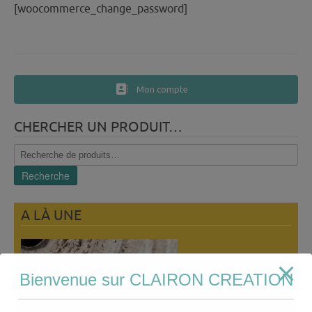
[woocommerce_change_password]
Mon compte
CHERCHER UN PRODUIT…
Recherche
pour :
Recherche
A LÀ UNE
Bienvenue sur CLAIRON CREATION