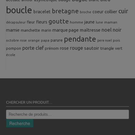
boucle
bretagne
cuir
collier
bracelet
coeur
broche
goutte
fleurs
jaune
fleur
homme
maman
décapsuleur
lune
noel
noir
mamie
marque page
maîtresse
manchette
marin
pendante
parure
octobre rose
orange
pois
papa
pere noel
porte clef
rouge
rose
sautoir
pompon
prénom
triangle
vert
école
CHERCHER UN PRODUIT…
Recherche
pour :
Recherche