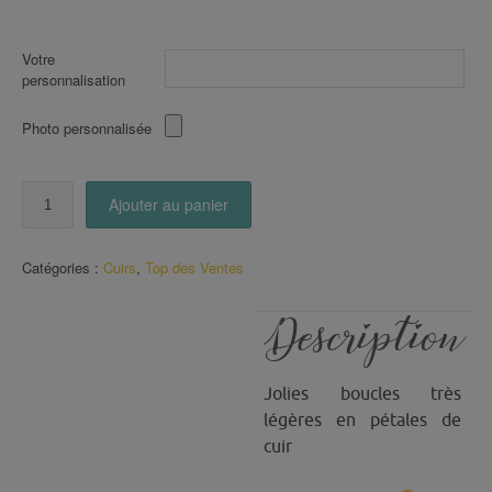
Votre
personnalisation
Photo personnalisée
quantité
Ajouter au panier
de
Boucles
en
Catégories :
Cuirs
,
Top des Ventes
pétales
de
CUIR
Description
(29)
Jolies boucles très
légères en pétales de
cuir