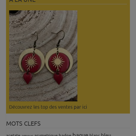
Découvrez les top des ventes
par ici
MOTS CLEFS
bague
bleu
badge
acetate
asymetrique
blanc
amour