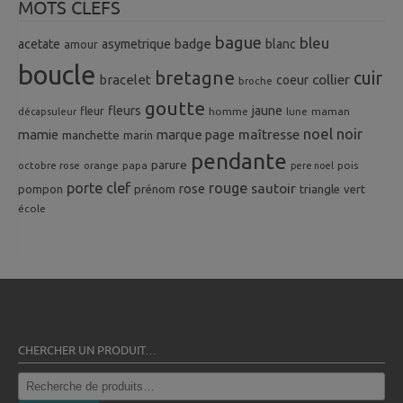
MOTS CLEFS
bague
bleu
badge
acetate
asymetrique
blanc
amour
boucle
bretagne
cuir
collier
bracelet
coeur
broche
goutte
fleurs
jaune
fleur
homme
maman
décapsuleur
lune
noel
noir
mamie
marque page
maîtresse
manchette
marin
pendante
parure
octobre rose
orange
pois
papa
pere noel
porte clef
rouge
rose
sautoir
pompon
prénom
triangle
vert
école
CHERCHER UN PRODUIT…
Recherche
pour :