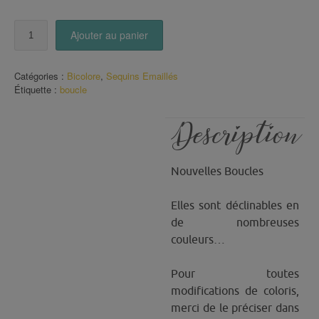
quantité
Ajouter au panier
de
Boucles
Bicolore
Catégories :
Bicolore
,
Sequins Emaillés
Violet
Étiquette :
boucle
Rose
Description
Nouvelles Boucles
Elles sont déclinables en
de nombreuses
couleurs…
Pour toutes
modifications de coloris,
merci de le préciser dans