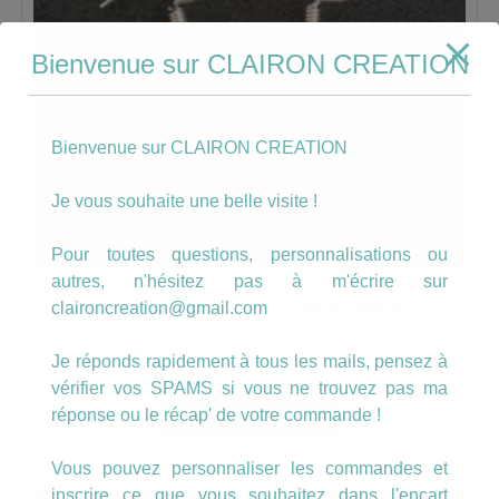
Bienvenue sur CLAIRON CREATION
Bienvenue sur CLAIRON CREATION
Je vous souhaite une belle visite !
Pour toutes questions, personnalisations ou
autres, n'hésitez pas à m'écrire sur
Boucles motif fleurs en éclosion
claironcreation@gmail.com
Je réponds rapidement à tous les mails, pensez à
8.00
€
vérifier vos SPAMS si vous ne trouvez pas ma
AJOUTER AU PANIER
réponse ou le récap' de votre commande !
Vous pouvez personnaliser les commandes et
inscrire ce que vous souhaitez dans l'encart