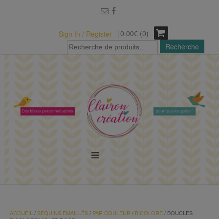
modal-check
0.00€ (0)
Sign In / Register
Recherche
Recherche
pour :
MENU
ACCUEIL
/
SEQUINS EMAILLÉS
/
PAR COULEUR
/
BICOLORE
/ BOUCLES