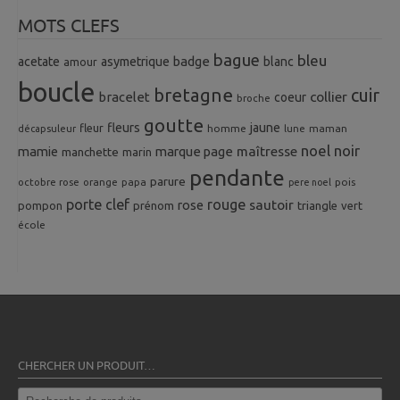
MOTS CLEFS
bague
bleu
badge
acetate
asymetrique
blanc
amour
boucle
bretagne
cuir
collier
bracelet
coeur
broche
goutte
fleurs
jaune
fleur
homme
maman
décapsuleur
lune
noel
noir
mamie
marque page
maîtresse
manchette
marin
pendante
parure
octobre rose
orange
pois
papa
pere noel
porte clef
rouge
rose
sautoir
pompon
prénom
triangle
vert
école
CHERCHER UN PRODUIT…
Recherche