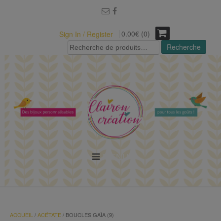
modal-check
0.00€ (0)
Sign In / Register
Recherche
Recherche
pour :
MENU
ACCUEIL
/
ACÉTATE
/ BOUCLES GAÏA (9)