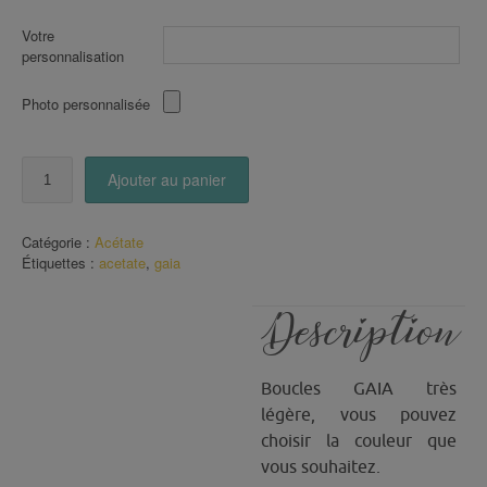
Votre
personnalisation
Photo personnalisée
quantité
Ajouter au panier
de
Boucles
Gaïa
Catégorie :
Acétate
(9)
Étiquettes :
acetate
,
gaia
Description
Boucles GAIA très
légère, vous pouvez
choisir la couleur que
vous souhaitez.