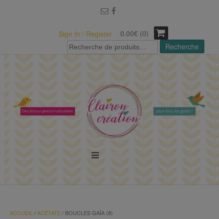
modal-check
0.00€ (0)
Sign In / Register
Recherche
Recherche
pour :
MENU
ACCUEIL
/
ACÉTATE
/ BOUCLES GAÏA (8)