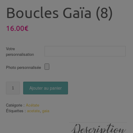
Boucles Gaïa (8)
16.00
€
Votre
personnalisation
Photo personnalisée
quantité
Ajouter au panier
de
Boucles
Gaïa
Catégorie :
Acétate
(8)
Étiquettes :
acetate
,
gaia
Description