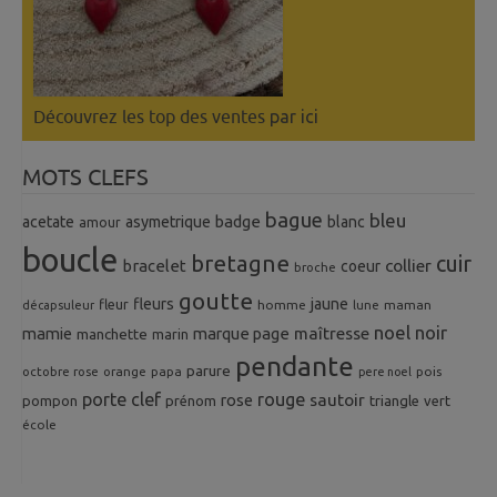
Découvrez les top des ventes
par ici
MOTS CLEFS
bague
bleu
badge
acetate
asymetrique
blanc
amour
boucle
bretagne
cuir
collier
bracelet
coeur
broche
goutte
fleurs
jaune
fleur
homme
maman
décapsuleur
lune
noel
noir
mamie
marque page
maîtresse
manchette
marin
pendante
parure
octobre rose
orange
pois
papa
pere noel
porte clef
rouge
rose
sautoir
pompon
prénom
triangle
vert
école