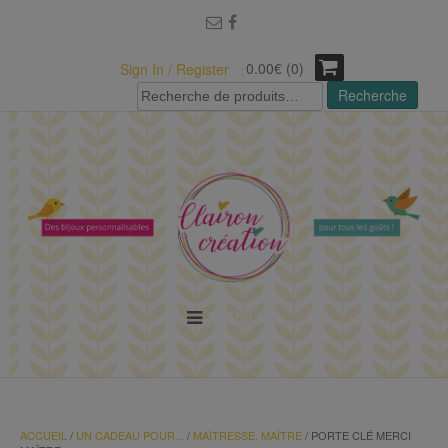
modal-check
0.00€ (0)
Sign In / Register
Recherche
Recherche
pour :
MENU
ACCUEIL
/
UN CADEAU POUR...
/
MAÎTRESSE, MAÎTRE
/ PORTE CLÉ MERCI