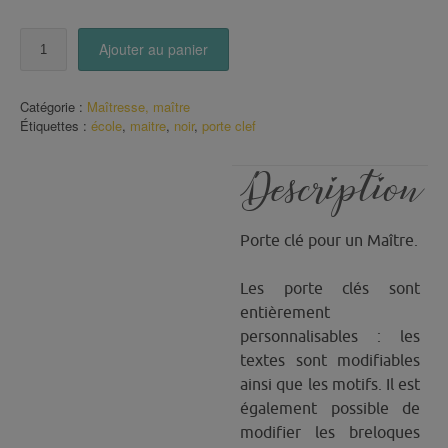
quantité
Ajouter au panier
de
Porte
Clé
Catégorie :
Maîtresse, maître
Merci
Étiquettes :
école
,
maitre
,
noir
,
porte clef
Maître
Description
Porte clé pour un Maître.
Les porte clés sont
entièrement
personnalisables : les
textes sont modifiables
ainsi que les motifs. Il est
également possible de
modifier les breloques