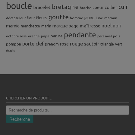
boucle
bretagne
cuir
collier
bracelet
coeur
broche
goutte
fleurs
jaune
fleur
homme
maman
décapsuleur
lune
noel
noir
mamie
marque page
maîtresse
manchette
marin
pendante
parure
octobre rose
orange
pois
papa
pere noel
porte clef
rouge
rose
sautoir
pompon
prénom
triangle
vert
école
CHERCHER UN PRODUIT…
Recherche
pour :
Recherche