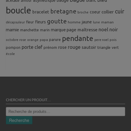
badge
acetate
asymetrique
blanc
amour
boucle
bretagne
cuir
collier
bracelet
coeur
broche
goutte
fleurs
jaune
fleur
homme
maman
décapsuleur
lune
noel
noir
mamie
marque page
maîtresse
manchette
marin
pendante
parure
octobre rose
orange
pois
papa
pere noel
porte clef
rouge
rose
sautoir
pompon
prénom
triangle
vert
école
CHERCHER UN PRODUIT…
Recherche
pour :
Recherche