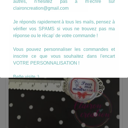
autres, n'hésitez pas à m'écrire sur
AJOUTER AU PANIER
claironcreation@gmail.com
Je réponds rapidement à tous les mails, pensez à
vérifier vos SPAMS si vous ne trouvez pas ma
réponse ou le récap' de votre commande !
Vous pouvez personnaliser les commandes et
inscrire ce que vous souhaitez dans l'encart
VOTRE PERSONNALISATION !
Belle visite :)