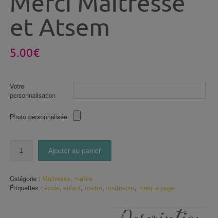
Merci Maîtresse
et Atsem
5.00
€
Votre
personnalisation
Photo personnalisée
quantité
Ajouter au panier
de
Marque
Page
Catégorie :
Maîtresse, maître
Merci
Étiquettes :
école
,
enfant
,
maitre
,
maîtresse
,
marque page
Maîtresse
et
Atsem