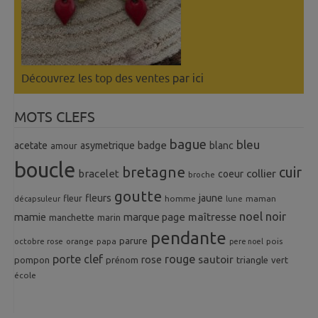
Découvrez les top des ventes
par ici
MOTS CLEFS
bague
bleu
badge
acetate
asymetrique
blanc
amour
boucle
bretagne
cuir
collier
bracelet
coeur
broche
goutte
fleurs
jaune
fleur
homme
maman
décapsuleur
lune
noel
noir
mamie
marque page
maîtresse
manchette
marin
pendante
parure
octobre rose
orange
pois
papa
pere noel
porte clef
rouge
rose
sautoir
pompon
prénom
triangle
vert
école