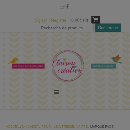
modal-check
0.00€ (0)
Sign In / Register
Recherche
Recherche
pour :
MENU
ACCUEIL
/
UN CADEAU POUR...
/
MAÎTRESSE, MAÎTRE
/ MARQUE PAGE