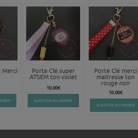
 Merci
Porte Clé super
Porte Clé merci
ATSEM ton violet
maitresse ton
rouge noir
10.00
€
10.00
€
ANIER
AJOUTER AU PANIER
AJOUTER AU PANIER