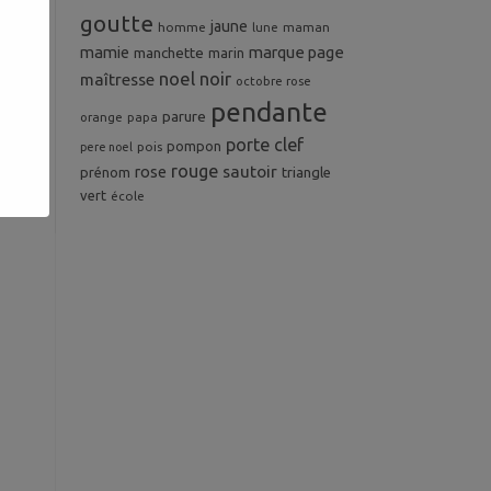
goutte
jaune
homme
maman
lune
mamie
marque page
manchette
marin
noel
noir
maîtresse
octobre rose
pendante
parure
orange
papa
porte clef
pompon
pois
pere noel
rouge
rose
sautoir
prénom
triangle
vert
école