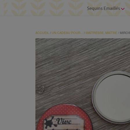
Sequins Emaillés
ACCUEIL
/
UN CADEAU POUR...
/
MAÎTRESSE, MAÎTRE
/ MIROI