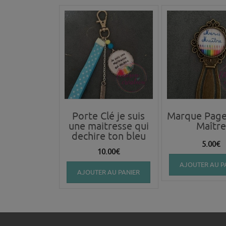
Porte Clé je suis
Marque Page
une maitresse qui
Maître
dechire ton bleu
5.00
€
10.00
€
AJOUTER AU P
AJOUTER AU PANIER