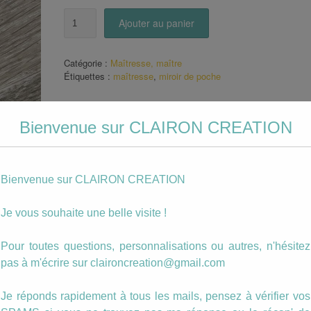
quantité
Ajouter au panier
de
Miroir
de
Catégorie :
Maîtresse, maître
poche
Étiquettes :
maîtresse
,
miroir de poche
vive
la
recré
Description
Bienvenue sur CLAIRON CREATION
Miroir de Poche pour une Maîtresse.
Bienvenue sur CLAIRON CREATION
Toutes les photos sont personnalisables, n’hési
pas à me contacter si vous avez des questions.
Je vous souhaite une belle visite !
Pour toutes questions, personnalisations ou autres, n'hésitez
pas à m'écrire sur claironcreation@gmail.com
Je réponds rapidement à tous les mails, pensez à vérifier vos