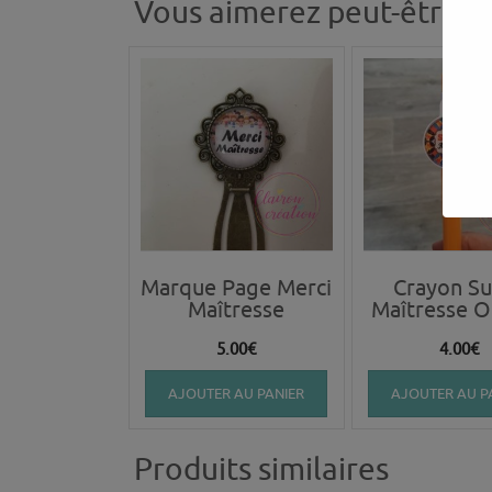
Vous aimerez peut-être a
Marque Page Merci
Crayon S
Maîtresse
Maîtresse 
5.00
€
4.00
€
AJOUTER AU PANIER
AJOUTER AU P
Produits similaires