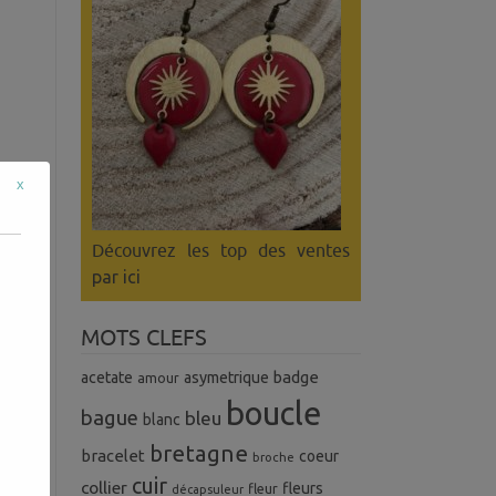
x
Découvrez les top des ventes
par ici
tez
MOTS CLEFS
badge
acetate
asymetrique
amour
boucle
bague
bleu
blanc
bretagne
bracelet
coeur
broche
cuir
collier
fleurs
fleur
décapsuleur