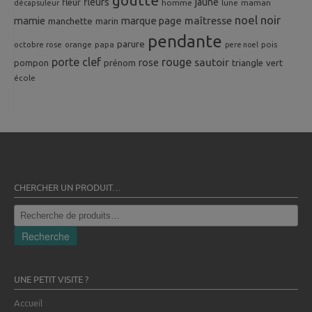
goutte
fleurs
jaune
fleur
homme
maman
décapsuleur
lune
noel
noir
mamie
marque page
maîtresse
manchette
marin
pendante
parure
octobre rose
orange
pois
papa
pere noel
porte clef
rouge
rose
sautoir
pompon
prénom
triangle
vert
école
CHERCHER UN PRODUIT…
Recherche
pour :
Recherche
UNE PETIT VISITE ?
Accueil