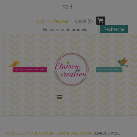
modal-check
0.00€ (0)
Sign In / Register
Recherche
Recherche
pour :
MENU
ACCUEIL
/
UN CADEAU POUR...
/
MAÎTRESSE, MAÎTRE
/ MARQUE PAGE