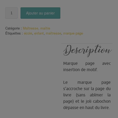
quantité
Ajouter au panier
de
Marque
Page
Catégorie :
Maîtresse, maître
Merci
Étiquettes :
école
,
enfant
,
maîtresse
,
marque page
Maîtresse
Description
Marque page avec
insertion de motif.
Le marque page
s’accroche sur la page du
livre (sans abîmer la
page) et le joli cabochon
dépasse en haut du livre.