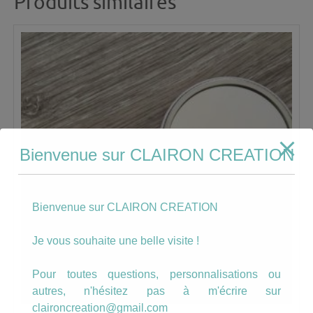
Produits similaires
Bienvenue sur CLAIRON CREATION
Bienvenue sur CLAIRON CREATION
Je vous souhaite une belle visite !
Pour toutes questions, personnalisations ou
autres, n'hésitez pas à m'écrire sur
claironcreation@gmail.com