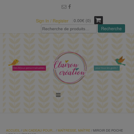
modal-check
0.00€ (0)
Sign In / Register
Recherche
Recherche
pour :
MENU
ACCUEIL
/
UN CADEAU POUR...
/
MAÎTRESSE, MAÎTRE
/ MIROIR DE POCHE