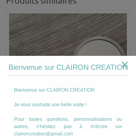
Produits similaires
Bienvenue sur CLAIRON CREATION
Bienvenue sur CLAIRON CREATION
Je vous souhaite une belle visite !
Pour toutes questions, personnalisations ou
autres, n'hésitez pas à m'écrire sur
claironcreation@gmail.com