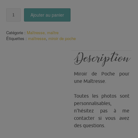
quantité
Ajouter au panier
de
Miroir
de
Catégorie :
Maîtresse, maître
poche
Étiquettes :
maîtresse
,
miroir de poche
merci
Maîtresse
Description
Miroir de Poche pour
une Maîtresse.
Toutes les photos sont
personnalisables,
n’hésitez pas à me
contacter si vous avez
des questions.