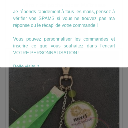
Miroir de poche super Maîtresse
Je réponds rapidement à tous les mails, pensez à
vérifier vos SPAMS si vous ne trouvez pas ma
5.00
€
réponse ou le récap' de votre commande !
AJOUTER AU PANIER
Vous pouvez personnaliser les commandes et
inscrire ce que vous souhaitez dans l'encart
VOTRE PERSONNALISATION !
Belle visite :)