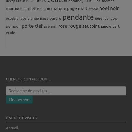
fleurs
jaune
fleur
homme
maman
décapsuleur
lune
noel
noir
mamie
marque page
maîtresse
manchette
marin
pendante
parure
octobre rose
orange
pois
papa
pere noel
porte clef
rouge
rose
sautoir
pompon
prénom
triangle
vert
école
CHERCHER UN PRODUIT…
Recherche
pour :
Recherche
UNE PETIT VISITE ?
Accueil