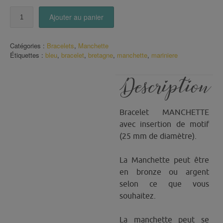
quantité
Ajouter au panier
de
Manchette
motif
Catégories :
Bracelets
,
Manchette
marinière
Étiquettes :
bleu
,
bracelet
,
bretagne
,
manchette
,
mariniere
Description
Bracelet MANCHETTE
avec insertion de motif
(25 mm de diamètre).
La Manchette peut être
en bronze ou argent
selon ce que vous
souhaitez.
La manchette peut se