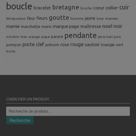
boucle
bretagne
cuir
collier
bracelet
coeur
broche
goutte
fleurs
jaune
fleur
homme
maman
décapsuleur
lune
noel
noir
mamie
marque page
maîtresse
manchette
marin
pendante
parure
octobre rose
orange
pois
papa
pere noel
porte clef
rouge
rose
sautoir
pompon
prénom
triangle
vert
école
CHERCHER UN PRODUIT…
Recherche
pour :
Recherche