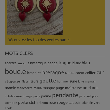
Découvrez les top des ventes
par ici
MOTS CLEFS
bague
bleu
badge
acetate
asymetrique
blanc
amour
boucle
bretagne
cuir
collier
bracelet
coeur
broche
goutte
fleurs
jaune
fleur
homme
maman
décapsuleur
lune
noel
noir
mamie
marque page
maîtresse
manchette
marin
pendante
parure
octobre rose
orange
pois
papa
pere noel
porte clef
rouge
rose
sautoir
pompon
prénom
triangle
vert
école