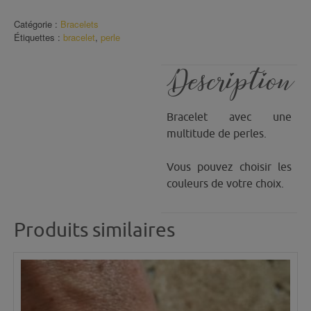
Bracelet
Perles
Catégorie :
Bracelets
Cube
Étiquettes :
bracelet
,
perle
(11)
Description
Bracelet avec une
multitude de perles.
Vous pouvez choisir les
couleurs de votre choix.
Produits similaires