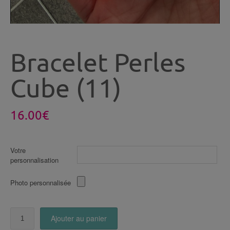
Bracelet Perles
Cube (11)
16.00
€
Votre
personnalisation
Photo personnalisée
quantité
Ajouter au panier
de