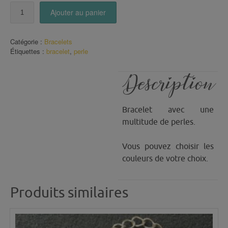
quantité
Ajouter au panier
de
Bracelet
Perles
Catégorie :
Bracelets
Cube
Étiquettes :
bracelet
,
perle
(4)
Description
Bracelet avec une
multitude de perles.
Vous pouvez choisir les
couleurs de votre choix.
Produits similaires