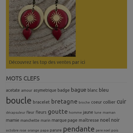
Découvrez les top des ventes
par ici
MOTS CLEFS
bague
bleu
badge
acetate
asymetrique
blanc
amour
boucle
bretagne
cuir
collier
bracelet
coeur
broche
goutte
fleurs
jaune
fleur
homme
maman
décapsuleur
lune
noel
noir
mamie
marque page
maîtresse
manchette
marin
pendante
parure
octobre rose
orange
pois
papa
pere noel