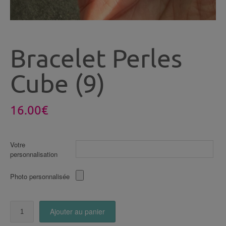
Bracelet Perles
Cube (9)
16.00
€
Votre
personnalisation
Photo personnalisée
quantité
Ajouter au panier
de
Bracelet