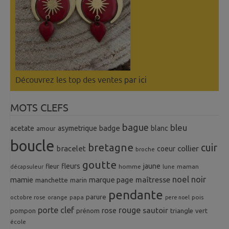
Découvrez les top des ventes
par ici
MOTS CLEFS
bague
bleu
badge
acetate
asymetrique
blanc
amour
boucle
bretagne
cuir
collier
bracelet
coeur
broche
goutte
fleurs
jaune
fleur
homme
maman
décapsuleur
lune
noel
noir
mamie
marque page
maîtresse
manchette
marin
pendante
parure
octobre rose
orange
pois
papa
pere noel
porte clef
rouge
rose
sautoir
pompon
prénom
triangle
vert
école