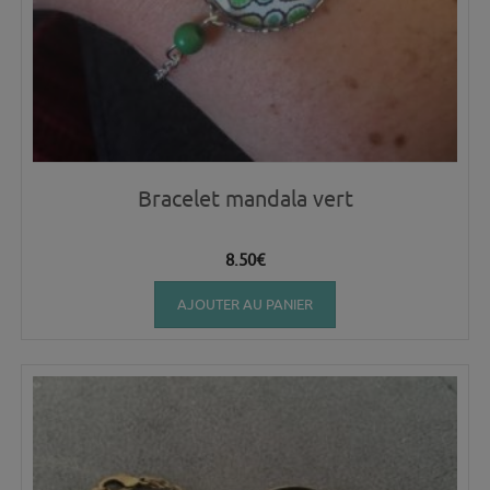
Bracelet mandala vert
8.50
€
AJOUTER AU PANIER