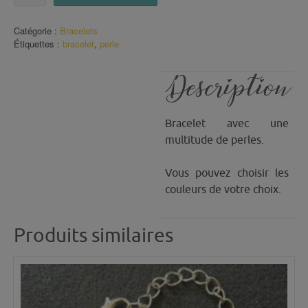
Bracelet
Perles
Catégorie :
Bracelets
Cube
Étiquettes :
bracelet
,
perle
(5)
Description
Bracelet avec une
multitude de perles.
Vous pouvez choisir les
couleurs de votre choix.
Produits similaires