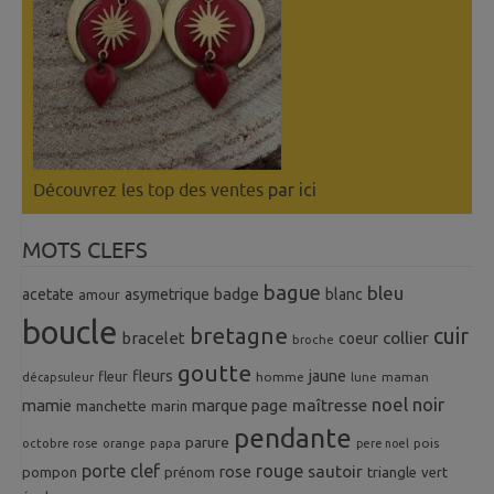
Découvrez les top des ventes
par ici
MOTS CLEFS
bague
bleu
badge
acetate
asymetrique
blanc
amour
boucle
bretagne
cuir
collier
bracelet
coeur
broche
goutte
fleurs
jaune
fleur
homme
maman
décapsuleur
lune
noel
noir
mamie
marque page
maîtresse
manchette
marin
pendante
parure
octobre rose
orange
pois
papa
pere noel
porte clef
rouge
rose
sautoir
pompon
prénom
triangle
vert