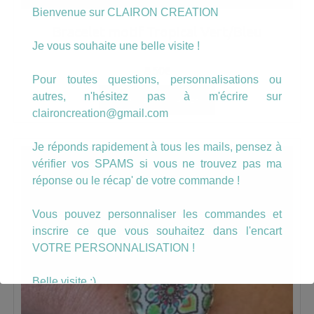
Bienvenue sur CLAIRON CREATION
Bracelet motif Tropical Vert/Bleu
Je vous souhaite une belle visite !
8.50
€
Pour toutes questions, personnalisations ou
autres, n'hésitez pas à m'écrire sur
AJOUTER AU PANIER
claironcreation@gmail.com
Je réponds rapidement à tous les mails, pensez à
vérifier vos SPAMS si vous ne trouvez pas ma
réponse ou le récap' de votre commande !
Vous pouvez personnaliser les commandes et
inscrire ce que vous souhaitez dans l'encart
VOTRE PERSONNALISATION !
Belle visite :)