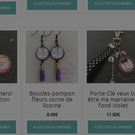
AJOUTER AU PANIER
AJOUTER AU PANIER
ANIER
merci
Boucles pompon
Porte Clé veux t
 ton
fleurs corne de
être ma marraine
licorne
fond violet
8.00
€
11.00
€
ANIER
AJOUTER AU PANIER
AJOUTER AU PANIER