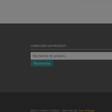
CHERCHER UN PRODUIT…
Recherche
pour :
Recherche
2024 © Clairon Création - Site créé par
Com d'Happy