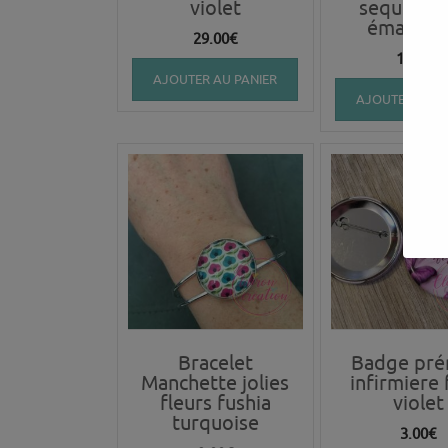
violet
sequin Vi
émaillé (
29.00
€
10.00
€
AJOUTER AU PANIER
AJOUTER AU P
Bracelet
Badge pr
Manchette jolies
infirmiere
fleurs fushia
violet
turquoise
3.00
€