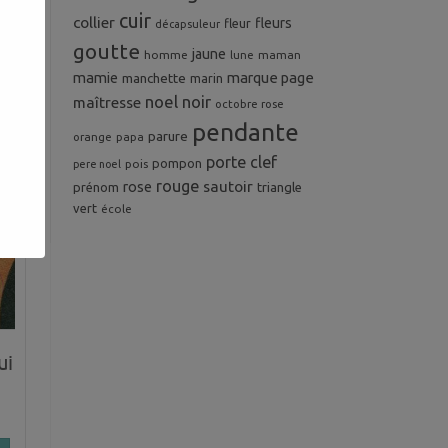
cuir
collier
fleurs
fleur
décapsuleur
goutte
jaune
homme
maman
lune
mamie
marque page
manchette
marin
noel
noir
maîtresse
octobre rose
pendante
parure
orange
papa
porte clef
pompon
pois
pere noel
rouge
rose
sautoir
prénom
triangle
vert
école
ui