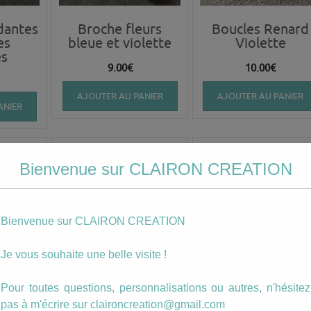
dantes
Broche fleurs
Boucles Renard
es
bleue et violette
Violette
es
9.00
€
10.00
€
AJOUTER AU PANIER
AJOUTER AU PANIER
ANIER
Bienvenue sur CLAIRON CREATION
Bienvenue sur CLAIRON CREATION
Je vous souhaite une belle visite !
s
Broche fleurs
Porte Clé Merci 
Pour toutes questions, personnalisations ou autres, n'hésitez
n »
bleues violettes
m’aider à grandi
pas à m'écrire sur claironcreation@gmail.com