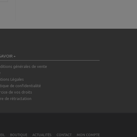
SAVOIR +
ditions générales de vente
Q
tions Légales
tique de confidentialité
rcice de vos droits
re de rétractation
EIL
BOUTIQUE
ACTUALITÉS
CONTACT
MON COMPTE