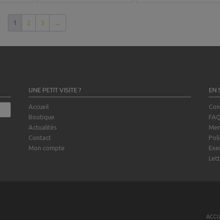
1
2
3
→
UNE PETIT VISITE ?
EN 
Accueil
Con
Boutique
FA
Actualités
Men
Contact
Poli
Mon compte
Exe
Lett
ACCU