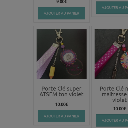
9.00
€
AJOUTER AU P
AJOUTER AU PANIER
Porte Clé super
Porte Clé 
ATSEM ton violet
maitresse
violet
10.00
€
10.00
€
AJOUTER AU PANIER
AJOUTER AU P