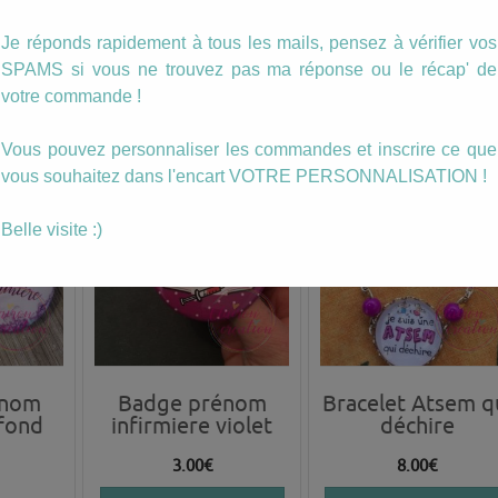
olet
(51)
Maîtresse
82)
Je réponds rapidement à tous les mails, pensez à vérifier vos
9.00
€
10.00
€
SPAMS si vous ne trouvez pas ma réponse ou le récap' de
AJOUTER AU PANIER
AJOUTER AU PANIER
votre commande !
ANIER
Vous pouvez personnaliser les commandes et inscrire ce que
vous souhaitez dans l'encart VOTRE PERSONNALISATION !
Belle visite :)
énom
Badge prénom
Bracelet Atsem q
 fond
infirmiere violet
déchire
3.00
€
8.00
€