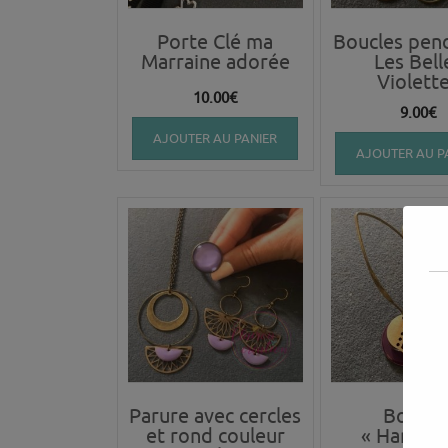
Porte Clé ma
Boucles pen
Marraine adorée
Les Bell
Violett
10.00
€
9.00
€
AJOUTER AU PANIER
AJOUTER AU P
Parure avec cercles
Boucle
et rond couleur
« Hameço