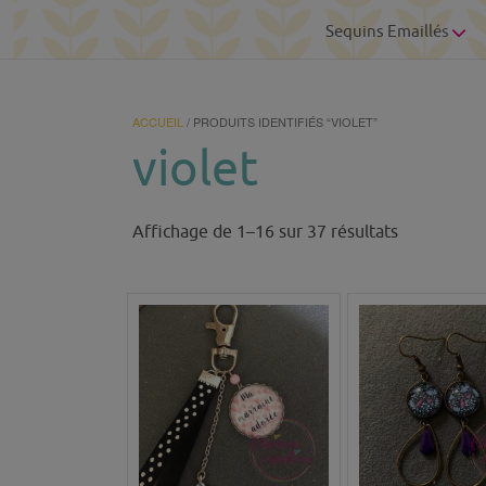
Sequins Emaillés
ACCUEIL
/ PRODUITS IDENTIFIÉS “VIOLET”
violet
Trié
Affichage de 1–16 sur 37 résultats
du
plus
récent
au
plus
ancien