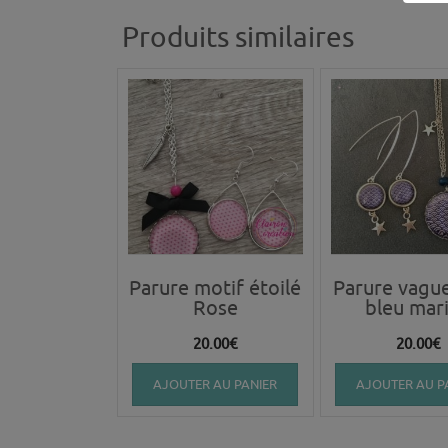
Produits similaires
Parure motif étoilé
Parure vague
Rose
bleu mar
20.00
€
20.00
€
AJOUTER AU PANIER
AJOUTER AU P