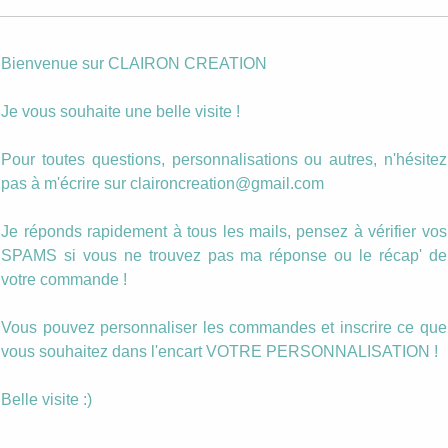
Photo personnalisée
Bienvenue sur CLAIRON CREATION
quantité
Ajouter au panier
de
Parure
Je vous souhaite une belle visite !
avec
Catégories :
Parure
,
Rose - Violet - Corail
,
Sequins Emaillés
cercles
Étiquettes :
cercles
,
collier
,
sautoir
,
sequin
,
violet
Pour toutes questions, personnalisations ou autres, n'hésitez
et
pas à m'écrire sur claironcreation@gmail.com
rond
couleur
Description
violet
Je réponds rapidement à tous les mails, pensez à vérifier vos
SPAMS si vous ne trouvez pas ma réponse ou le récap' de
Sautoir cercles cuivrés et rond couleur violet.
votre commande !
13 € le sautoir.
Vous pouvez personnaliser les commandes et inscrire ce que
vous souhaitez dans l'encart VOTRE PERSONNALISATION !
10 € la paire de boucle.
Belle visite :)
6 € la bague.