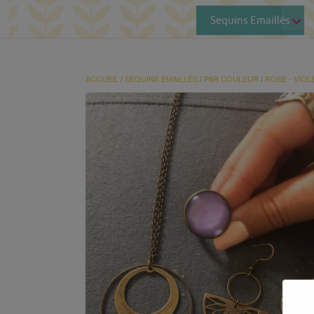
Sequins Emaillés
ACCUEIL
/
SEQUINS EMAILLÉS
/
PAR COULEUR
/
ROSE - VIOL