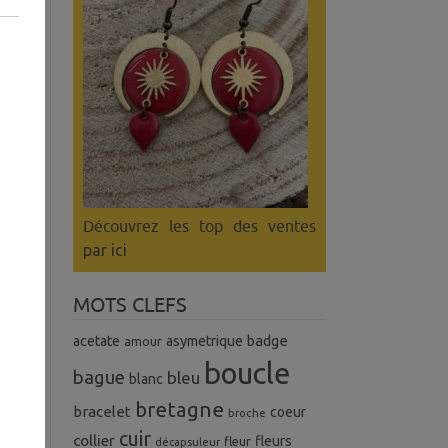
Découvrez les top des ventes
par ici
MOTS CLEFS
badge
acetate
asymetrique
amour
boucle
bague
bleu
blanc
bretagne
bracelet
coeur
broche
cuir
collier
fleurs
fleur
décapsuleur