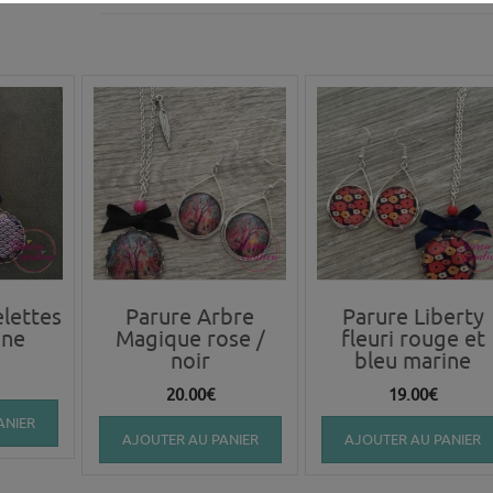
lettes
Parure Arbre
Parure Liberty
ine
Magique rose /
fleuri rouge et
noir
bleu marine
20.00
€
19.00
€
ANIER
AJOUTER AU PANIER
AJOUTER AU PANIER