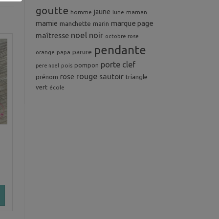
goutte
jaune
homme
maman
lune
mamie
marque page
manchette
marin
noel
noir
maîtresse
octobre rose
pendante
parure
orange
papa
porte clef
pompon
pois
pere noel
rouge
rose
sautoir
prénom
triangle
vert
école