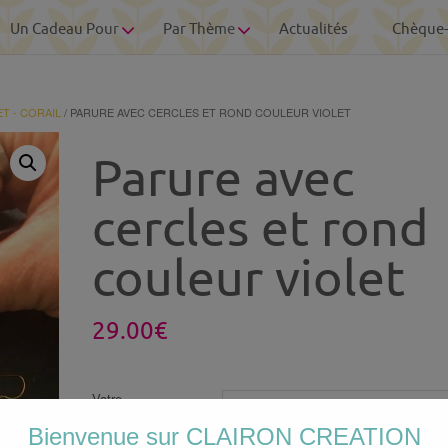
Un Cadeau Pour
Par Thème
Actualités
Chèque
ET - CORAIL
/ PARURE AVEC CERCLES ET ROND COULEUR VIOLET
Parure avec
cercles et rond
couleur violet
29.00
€
Votre
personnalisation
Bienvenue sur CLAIRON CREATION