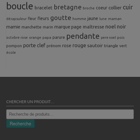
boucle
bretagne
cuir
collier
bracelet
coeur
broche
goutte
fleurs
jaune
fleur
homme
maman
décapsuleur
lune
noel
noir
mamie
marque page
maîtresse
manchette
marin
pendante
parure
octobre rose
orange
pois
papa
pere noel
porte clef
rouge
rose
sautoir
pompon
prénom
triangle
vert
école
CHERCHER UN PRODUIT…
Recherche
pour :
Recherche