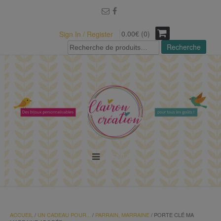
modal-check
0.00€ (0)
Sign In / Register
Recherche
Recherche
pour :
MENU
ACCUEIL
/
UN CADEAU POUR...
/
PARRAIN, MARRAINE
/ PORTE CLÉ MA