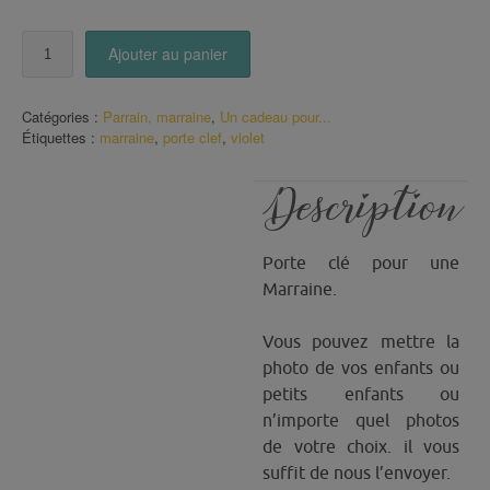
quantité
Ajouter au panier
de
Porte
Clé
Catégories :
Parrain, marraine
,
Un cadeau pour...
ma
Étiquettes :
marraine
,
porte clef
,
violet
Marraine
adorée
Description
Porte clé pour une
Marraine.
Vous pouvez mettre la
photo de vos enfants ou
petits enfants ou
n’importe quel photos
de votre choix. il vous
suffit de nous l’envoyer.