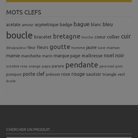
MOTS CLEFS
bague
bleu
badge
acetate
asymetrique
blanc
amour
boucle
bretagne
cuir
collier
bracelet
coeur
broche
goutte
fleurs
jaune
fleur
homme
maman
décapsuleur
lune
noel
noir
mamie
marque page
maîtresse
manchette
marin
pendante
parure
octobre rose
orange
pois
papa
pere noel
porte clef
rouge
rose
sautoir
pompon
prénom
triangle
vert
école
CHERCHER UN PRODUIT…