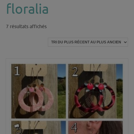
floralia
Trié
7 résultats affichés
du
plus
récent
au
plus
ancien