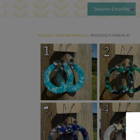
Sequins Emaillés
ACCUEIL
/
SEQUINS EMAILLÉS
/ BOUCLES FLORALIA (5)