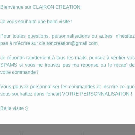
quantité
Bienvenue sur CLAIRON CREATION
Ajouter au panier
de
Boucles
Je vous souhaite une belle visite !
Floralia
Catégorie :
Sequins Emaillés
(5)
Étiquette :
floralia
Pour toutes questions, personnalisations ou autres, n'hésitez
pas à m'écrire sur claironcreation@gmail.com
Je réponds rapidement à tous les mails, pensez à vérifier vos
SPAMS si vous ne trouvez pas ma réponse ou le récap' de
votre commande !
alisation »
Vous pouvez personnaliser les commandes et inscrire ce que
vous souhaitez dans l'encart VOTRE PERSONNALISATION !
Belle visite :)