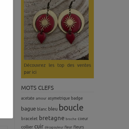
Découvrez les top des ventes
par ici
MOTS CLEFS
badge
acetate
asymetrique
amour
boucle
bague
bleu
blanc
bretagne
bracelet
coeur
broche
cuir
collier
fleurs
fleur
décapsuleur