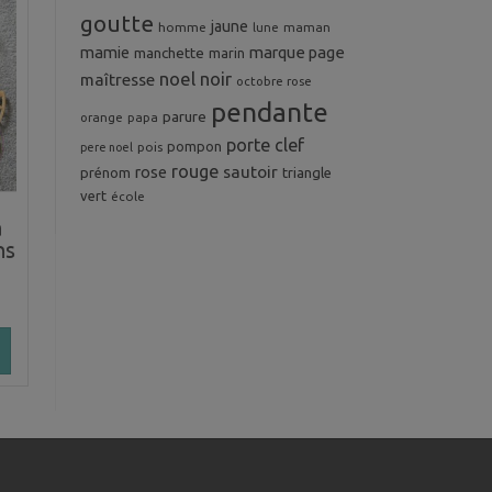
goutte
jaune
homme
maman
lune
mamie
marque page
manchette
marin
noel
noir
maîtresse
octobre rose
pendante
parure
orange
papa
porte clef
pompon
pois
pere noel
rouge
rose
sautoir
prénom
triangle
vert
école
a
ns