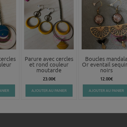
cercles
Parure avec cercles
Boucles mandal
uleur
et rond couleur
Or eventail sequi
moutarde
noirs
23.00
€
12.00
€
ANIER
AJOUTER AU PANIER
AJOUTER AU PANIER