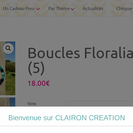
Un Cadeau Pour
Par Thème
Actualités
Chèque
Boucles Florali
(5)
18.00
€
Votre
personnalisation
Bienvenue sur CLAIRON CREATION
Photo personnalisée