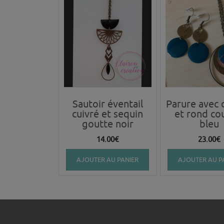
Sautoir éventail
Parure avec 
cuivré et sequin
et rond co
goutte noir
bleu
14.00
€
23.00
€
AJOUTER AU PANIER
AJOUTER AU P