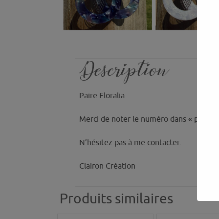
Description
Paire Floralia.
Merci de noter le numéro dans « personn
N’hésitez pas à me contacter.
Clairon Création
Produits similaires