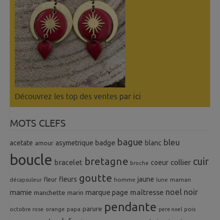
Découvrez les top des ventes
par ici
MOTS CLEFS
bague
bleu
badge
acetate
asymetrique
blanc
amour
boucle
bretagne
cuir
collier
bracelet
coeur
broche
goutte
fleurs
jaune
fleur
homme
maman
décapsuleur
lune
noel
noir
mamie
marque page
maîtresse
manchette
marin
pendante
parure
octobre rose
orange
pois
papa
pere noel