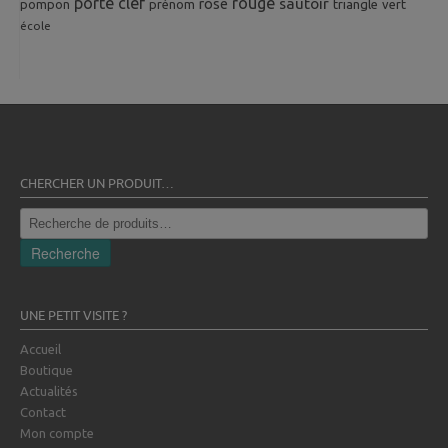
porte clef
rouge
rose
sautoir
pompon
prénom
triangle
vert
école
CHERCHER UN PRODUIT…
Recherche
pour :
Recherche
UNE PETIT VISITE ?
Accueil
Boutique
Actualités
Contact
Mon compte