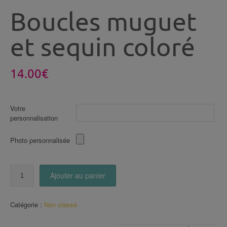
Boucles muguet
et sequin coloré
14.00
€
Votre
personnalisation
Photo personnalisée
quantité
Ajouter au panier
de
Boucles
muguet
Catégorie :
Non classé
et
sequin
coloré