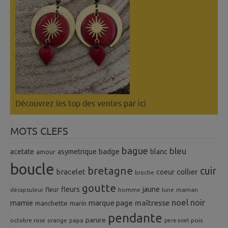
Découvrez les top des ventes
par ici
MOTS CLEFS
bague
bleu
badge
acetate
asymetrique
blanc
amour
boucle
bretagne
cuir
collier
bracelet
coeur
broche
goutte
fleurs
jaune
fleur
homme
maman
décapsuleur
lune
noel
noir
mamie
marque page
maîtresse
manchette
marin
pendante
parure
octobre rose
orange
pois
papa
pere noel