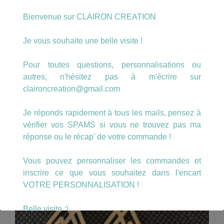
Bienvenue sur CLAIRON CREATION
Parure avec cercles et rond couleur rouge
Je vous souhaite une belle visite !
Pour toutes questions, personnalisations ou
23.00
€
autres, n'hésitez pas à m'écrire sur
AJOUTER AU PANIER
claironcreation@gmail.com
Je réponds rapidement à tous les mails, pensez à
vérifier vos SPAMS si vous ne trouvez pas ma
réponse ou le récap' de votre commande !
Vous pouvez personnaliser les commandes et
inscrire ce que vous souhaitez dans l'encart
VOTRE PERSONNALISATION !
Belle visite :)