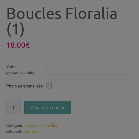
Boucles Floralia
(1)
18.00
€
Votre
personnalisation
Photo personnalisée
quantité
Ajouter au panier
de
Boucles
Floralia
Catégorie :
Sequins Emaillés
(1)
Étiquette :
floralia