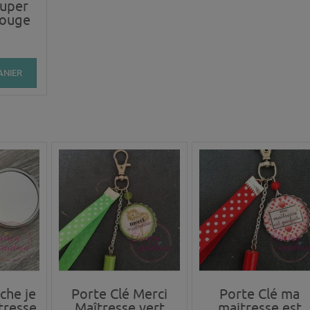
Super
rouge
ANIER
che je
Porte Clé Merci
Porte Clé ma
tresse
Maîtresse vert
maitresse est