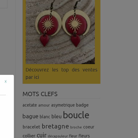
Découvrez les top des ventes
par ici
x
MOTS CLEFS
badge
acetate
asymetrique
amour
boucle
bague
bleu
blanc
bretagne
bracelet
coeur
broche
cuir
collier
fleurs
fleur
décapsuleur