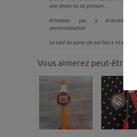
une photo ou un prénom…
N’hésitez pas à m’écrire po
personnalisation.
Le tarif du porte clé est fixe à 10 euros.
Vous aimerez peut-être a