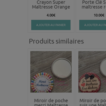
Crayon Super
Porte Clé 
Maîtresse Orange
maîtresse 
4.00
€
10.00
€
AJOUTER AU PANIER
AJOUTER AU P
Produits similaires
Miroir de poche
Miroir de po
merci Maîtresse
suis une Maî