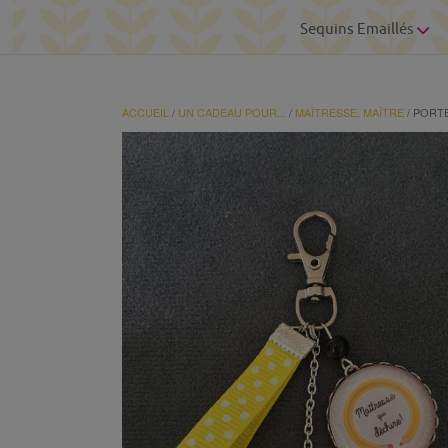
Sequins Emaillés
ACCUEIL
/
UN CADEAU POUR...
/
MAÎTRESSE, MAÎTRE
/ PORT