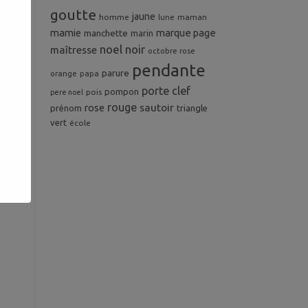
goutte
jaune
homme
maman
lune
mamie
marque page
manchette
marin
noel
noir
maîtresse
octobre rose
pendante
parure
orange
papa
porte clef
pompon
pois
pere noel
rouge
rose
sautoir
prénom
triangle
vert
école