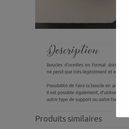
Description
Boucles d’oreilles en format dormeuse
ne pend que très légèrement et elle est
Possibilité de faire la boucle en argent 
Il est possible également, d’utiliser le v
autre type de support ou autre format d
Produits similaires