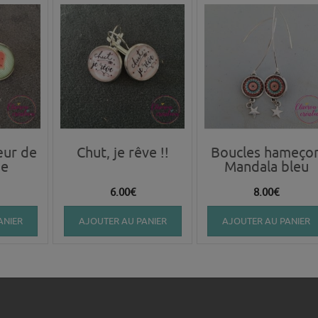
œur de
Chut, je rêve !!
Boucles hameço
ue
Mandala bleu
6.00
€
8.00
€
ANIER
AJOUTER AU PANIER
AJOUTER AU PANIER