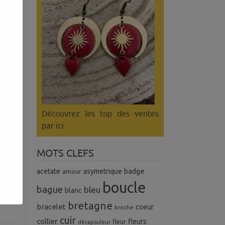
Découvrez les top des ventes
par ici
MOTS CLEFS
badge
acetate
asymetrique
amour
boucle
bague
bleu
blanc
bretagne
bracelet
coeur
broche
cuir
collier
fleurs
fleur
décapsuleur