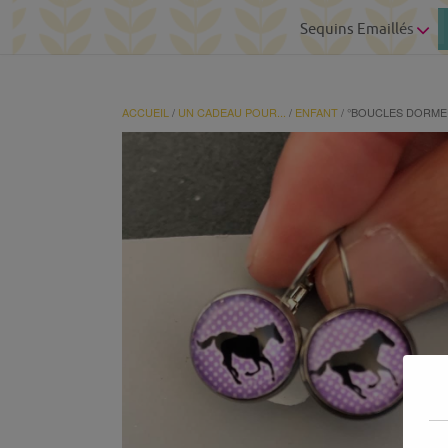
Sequins Emaillés
ACCUEIL
/
UN CADEAU POUR...
/
ENFANT
/ °BOUCLES DORME