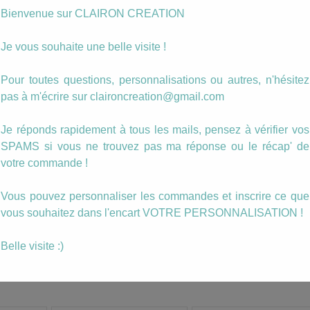
Photo personnalisée
Bienvenue sur CLAIRON CREATION
Je vous souhaite une belle visite !
quantité
Ajouter au panier
de
°Boucles
Pour toutes questions, personnalisations ou autres, n'hésitez
dormeuses
pas à m'écrire sur claironcreation@gmail.com
Catégories :
Boucles
,
Dormeuses
,
Enfant
,
Un cadeau pour...
chevaux
Étiquettes :
boucle
,
enfant
,
pendante
(189)
Je réponds rapidement à tous les mails, pensez à vérifier vos
SPAMS si vous ne trouvez pas ma réponse ou le récap' de
. (La boucle
votre commande !
 légère)
Vous pouvez personnaliser les commandes et inscrire ce que
ou en cuivré.
vous souhaitez dans l'encart VOTRE PERSONNALISATION !
isuel dans un
e boucles.
Belle visite :)