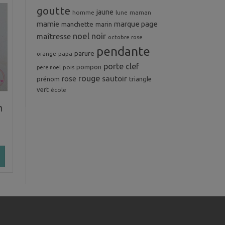
goutte
jaune
homme
maman
lune
mamie
marque page
manchette
marin
noel
noir
maîtresse
octobre rose
pendante
parure
orange
papa
porte clef
pompon
pois
pere noel
rouge
rose
sautoir
prénom
triangle
vert
école
n