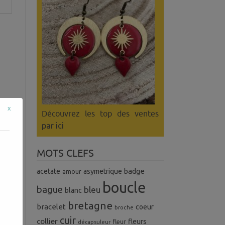
s
,
x
Découvrez les top des ventes
par ici
MOTS CLEFS
badge
acetate
asymetrique
amour
boucle
bague
bleu
blanc
bretagne
bracelet
coeur
broche
cuir
collier
fleurs
fleur
décapsuleur