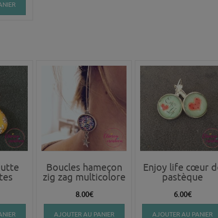
ANIER
utte
Boucles hameçon
Enjoy life cœur d
tes
zig zag multicolore
pastèque
8.00
€
6.00
€
ANIER
AJOUTER AU PANIER
AJOUTER AU PANIER