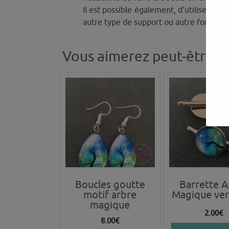
Il est possible également, d’utiliser le v
autre type de support ou autre format d
Vous aimerez peut-être a
Boucles goutte
Barrette A
motif arbre
Magique ver
magique
2.00
€
8.00
€