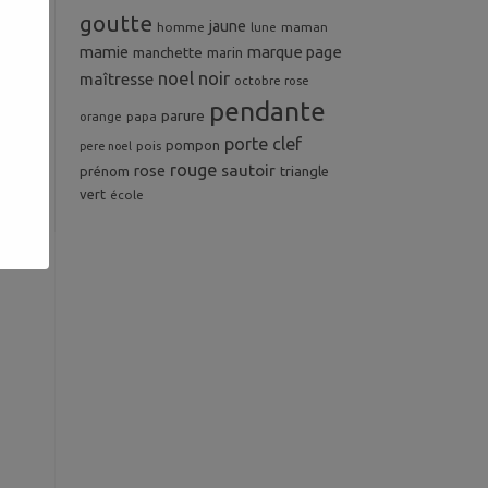
goutte
jaune
homme
maman
lune
mamie
marque page
manchette
marin
noel
noir
maîtresse
octobre rose
pendante
parure
orange
papa
porte clef
pompon
pois
pere noel
rouge
rose
sautoir
prénom
triangle
vert
école