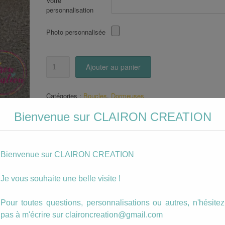
Votre
personnalisation
Photo personnalisée
quantité
Ajouter au panier
de
Boucles
Dormeuses
Catégories :
Boucles
,
Dormeuses
Arbre
Étiquettes :
arbre magique
,
bleu
,
boucle
,
bretagne
,
dormeuse
Magique
Bienvenue sur CLAIRON CREATION
vert
Bleu
/
Vert
Bienvenue sur CLAIRON CREATION
. (La boucle
 légère)
Je vous souhaite une belle visite !
Pour toutes questions, personnalisations ou autres, n'hésitez
pas à m'écrire sur claironcreation@gmail.com
ou en cuivré.