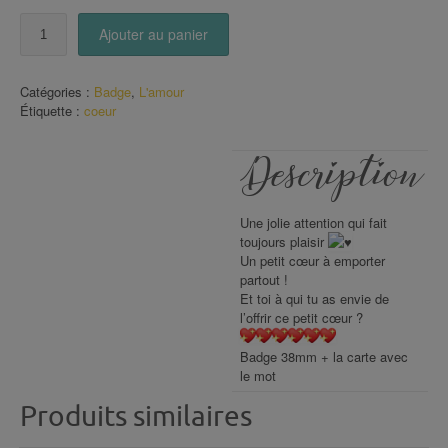
quantité
Ajouter au panier
de
Carte
Badge
Catégories :
Badge
,
L'amour
coeur
Étiquette :
coeur
(8)
Description
Une jolie attention qui fait
toujours plaisir
Un petit cœur à emporter
partout !
Et toi à qui tu as envie de
l’offrir ce petit cœur ?
Badge 38mm + la carte avec
le mot
Produits similaires