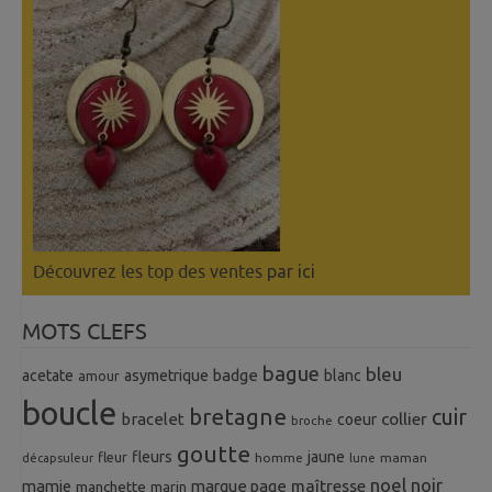
Découvrez les top des ventes
par ici
MOTS CLEFS
bague
bleu
badge
acetate
asymetrique
blanc
amour
boucle
bretagne
cuir
collier
bracelet
coeur
broche
goutte
fleurs
jaune
fleur
homme
maman
décapsuleur
lune
noel
noir
mamie
marque page
maîtresse
manchette
marin