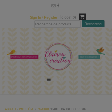
modal-check
0.00€ (0)
Sign In / Register
Recherche
Recherche
pour :
MENU
ACCUEIL
/
PAR THÈME
/
L'AMOUR
/ CARTE BADGE COEUR (8)