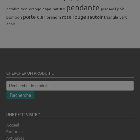
pendante
parure
octobre rose
orange
pois
papa
pere noel
porte clef
rouge
rose
sautoir
pompon
prénom
triangle
vert
école
CHERCHER UN PRODUIT…
Recherche
pour :
Recherche
UNE PETIT VISITE ?
Accueil
Boutique
Actualités