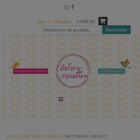
modal-check
0.00€ (0)
Sign In / Register
Recherche
Recherche
pour :
MENU
ACCUEIL
/
PAR THÈME
/
L'AMOUR
/ CARTE BADGE COEUR (7)