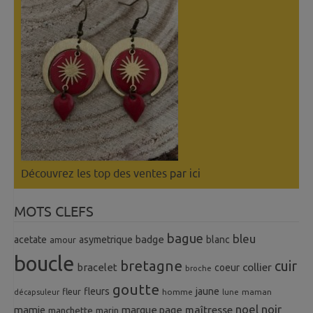
Découvrez les top des ventes
par ici
MOTS CLEFS
bague
bleu
badge
acetate
asymetrique
blanc
amour
boucle
bretagne
cuir
collier
bracelet
coeur
broche
goutte
fleurs
jaune
fleur
homme
maman
décapsuleur
lune
noel
noir
mamie
marque page
maîtresse
manchette
marin