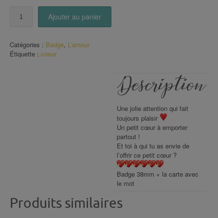
quantité
Ajouter au panier
de
Carte
Badge
Catégories :
Badge
,
L'amour
coeur
Étiquette :
coeur
(7)
Description
Une jolie attention qui fait
toujours plaisir
Un petit cœur à emporter
partout !
Et toi à qui tu as envie de
l’offrir ce petit cœur ?
Badge 38mm + la carte avec
le mot
Produits similaires