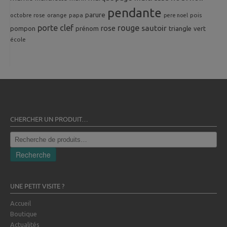
pendante
parure
octobre rose
orange
pois
papa
pere noel
porte clef
rouge
rose
sautoir
pompon
prénom
triangle
vert
école
CHERCHER UN PRODUIT…
Recherche
pour :
Recherche
UNE PETIT VISITE ?
Accueil
Boutique
Actualités