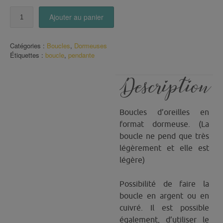
quantité
Ajouter au panier
de
Boucles
dormeuses
Catégories :
Boucles
,
Dormeuses
(182)
Étiquettes :
boucle
,
pendante
Description
Boucles d’oreilles en
format dormeuse. (La
boucle ne pend que très
légèrement et elle est
légère)
Possibilité de faire la
boucle en argent ou en
cuivré. Il est possible
également, d’utiliser le