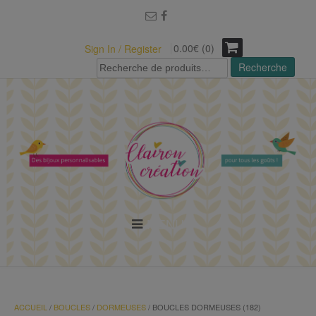
modal-check
0.00€ (0)
Sign In / Register
Recherche
Recherche
pour :
MENU
ACCUEIL
/
BOUCLES
/
DORMEUSES
/ BOUCLES DORMEUSES (182)