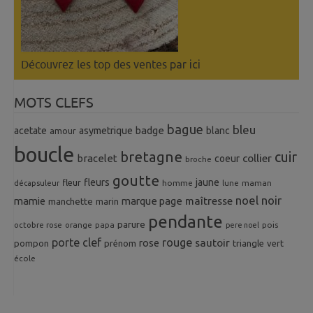
Découvrez les top des ventes
par ici
MOTS CLEFS
bague
bleu
badge
acetate
asymetrique
blanc
amour
boucle
bretagne
cuir
collier
bracelet
coeur
broche
goutte
fleurs
jaune
fleur
homme
maman
décapsuleur
lune
noel
noir
mamie
marque page
maîtresse
manchette
marin
pendante
parure
octobre rose
orange
pois
papa
pere noel
porte clef
rouge
rose
sautoir
pompon
prénom
triangle
vert
école